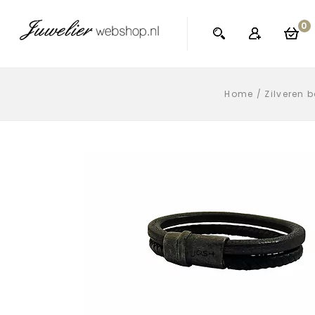
0
Home
/
Zilveren b