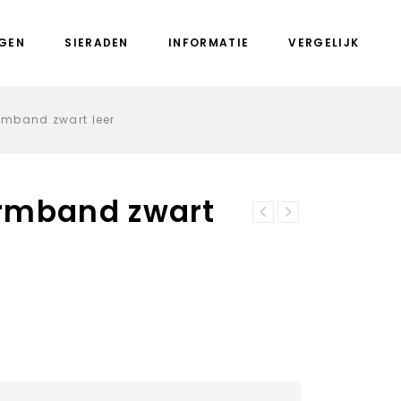
GEN
SIERADEN
INFORMATIE
VERGELIJK
rmband zwart leer
rmband zwart
Josh 09267
Josh armband
armband bruin
24905 zwart leer
leer