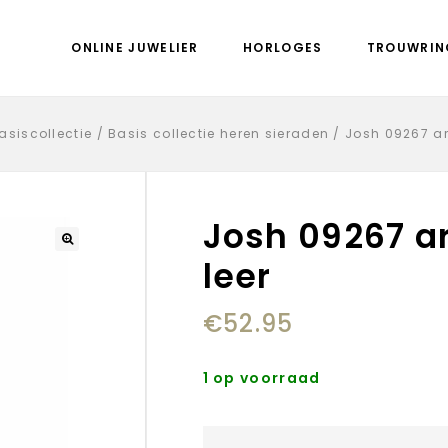
ONLINE JUWELIER
HORLOGES
TROUWRIN
asiscollectie
/
Basis collectie heren sieraden
/
Josh 09267 a
Josh 09267 a
leer
€
52.95
1 op voorraad