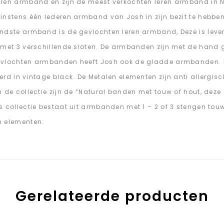
ren armband en zijn de meest verkochten leren armband in
instens één lederen armband van Josh in zijn bezit te hebben
ndste armband is de gevlochten leren armband, Deze is lever
 met 3 verschillende sloten. De armbanden zijn met de han
vlochten armbanden heeft Josh ook de gladde armbanden. De 
erd in vintage black. De Metalen elementen zijn anti allergisc
n de collectie zijn de “Natural banden met touw of hout, deze c
s collectie bestaat uit armbanden met 1 – 2 of 3 stengen touw
n elementen.
Gerelateerde producten