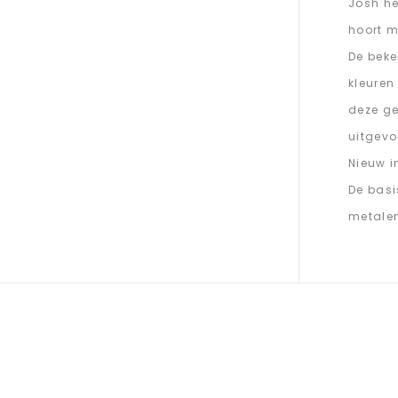
Josh he
hoort m
De beke
kleuren
deze ge
uitgevo
Nieuw i
De basi
metale