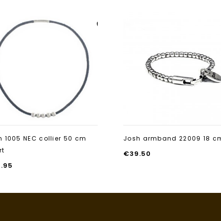
Aan verlanglijst
toevoegen
h 1005 NEC collier 50 cm
Josh armband 22009 18 c
rt
€
39.50
0.95