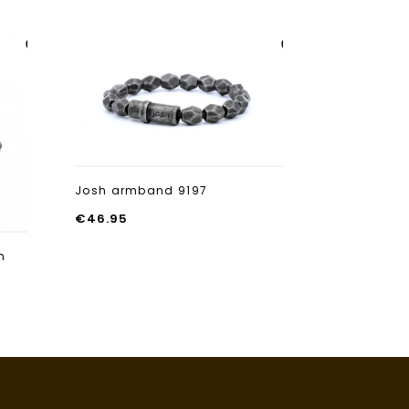
Aan verlanglijst
Aan verlanglijst
toevoegen
toevoegen
Josh armband 9197
€
46.95
m
Josh armb
€
61.95