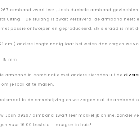
267 armband zwart leer , Josh dubbele armband gevlochten 
sluiting. De sluiting is zwart verzilverd. de armband heeft e
met passie ontworpen en geproduceerd. Elk sieraad is met d
 21 cm ( andere lengte nodig laat het weten dan zorgen we vo
: 15 mm
e armband in combinatie met andere sieraden uit de
zilver
 om je look af te maken.
polsmaat in de omschrijving en we zorgen dat de armband o
uw Josh 09267 armband zwart leer makkelijk online, zonder v
en voor 16:00 besteld = morgen in huis!