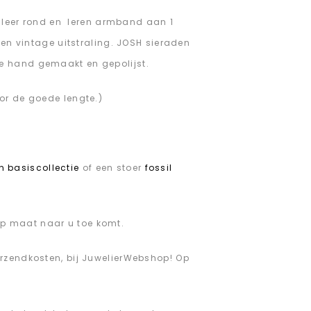
leer rond en leren armband aan 1
en vintage uitstraling. JOSH sieraden
e hand gemaakt en gepolijst.
or de goede lengte.)
en basiscollectie
of een stoer
fossil
p maat naar u toe komt.
erzendkosten, bij JuwelierWebshop! Op