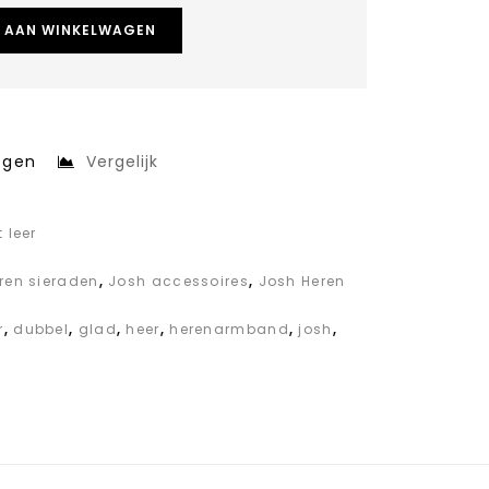
 AAN WINKELWAGEN
egen
Vergelijk
 leer
eren sieraden
,
Josh accessoires
,
Josh Heren
r
,
dubbel
,
glad
,
heer
,
herenarmband
,
josh
,