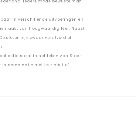
 Nederland. Iedere mode bewuste man
.
baar in verschillende uitvoeringen en
d gemaakt van hoogwaardig leer. Naast
sloten zijn zwaar verzilverd of
h.
ollectie staat in het teken van Stoer.
 in combinatie met leer hout of