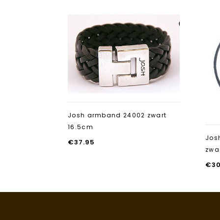
Aan verlanglijst
toevoegen
Josh armband 24002 zwart
16.5cm
Jos
€
37.95
zwa
€
3