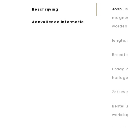
Josh
09
Beschrijving
magneet
Aanvullende informatie
worden 
lengte:
Breedte
Draag d
horloge
Zet uw 
Bestel 
werkdag