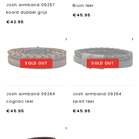
Josh armband 09257
Bruin leer
koord dubbel grijs
€
45.95
€
42.95
Aan verlanglijst
Aan verlanglij
toevoegen
toevoegen
SOLD OUT
SOLD OUT
Josh armband 09264
Josh armband 09264
cognac leer
zwart leer
€
45.95
€
45.95
Aan verlanglijst