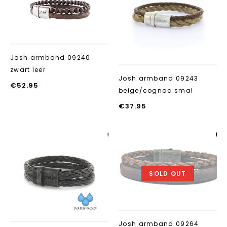
toevoegen
toevoegen
Josh armband 09240
zwart leer
Josh armband 09243
€
52.95
beige/cognac smal
€
37.95
Aan verlanglijst
Aan verlanglij
toevoegen
toevoegen
SOLD OUT
Josh armband 09264