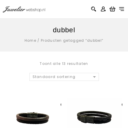
dubbel
Home
/
Producten getagged “dubbel”
Toont alle 13 resultaten
Standaard sortering
Aan verlanglijst
Aan verlanglij
toevoegen
toevoegen