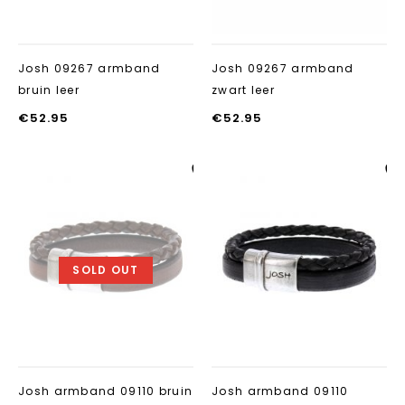
Josh 09267 armband
Josh 09267 armband
bruin leer
zwart leer
€
52.95
€
52.95
Aan verlanglijst
Aan verlanglij
toevoegen
toevoegen
SOLD OUT
Josh armband 09110 bruin
Josh armband 09110