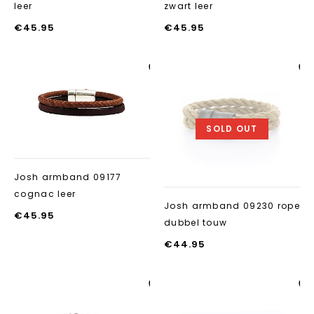
leer
zwart leer
€
45.95
€
45.95
Aan verlanglijst
Aan verlanglij
toevoegen
toevoegen
SOLD OUT
Josh armband 09177
cognac leer
Josh armband 09230 rope
€
45.95
dubbel touw
€
44.95
Aan verlanglijst
Aan verlanglij