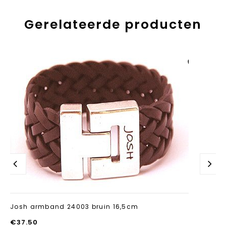
Gerelateerde producten
Aan verlanglijst
toevoegen
Josh armband 24003 bruin 16,5cm
€
37.50