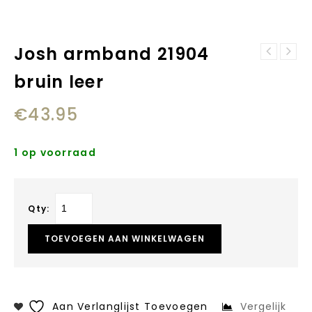
Josh armband 21904
Josh armband
Josh armband
03494
bruin leer
24941 bruin leer
€
43.95
1 op voorraad
Qty:
TOEVOEGEN AAN WINKELWAGEN
Aan Verlanglijst Toevoegen
Vergelijk