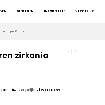
GEN
SIERADEN
INFORMATIE
VERGELIJK
nia hanger 6mm
ren zirkonia
13.23251
13.23264
zilveren
zilveren
zirkonia hanger
zirkonia hanger
5mm
7,7mm
egen
Vergelijk
Uitverkocht