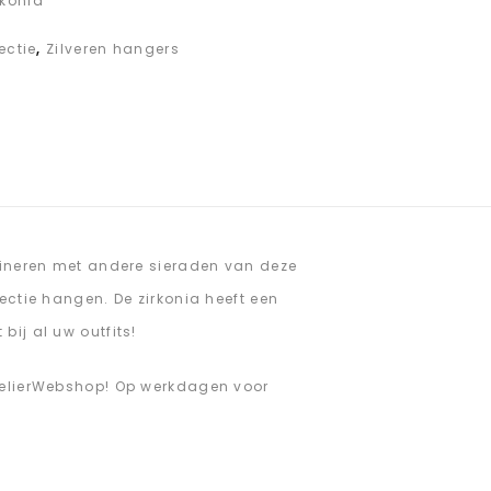
rkonia
ectie
,
Zilveren hangers
mbineren met andere sieraden van deze
ectie hangen. De zirkonia heeft een
bij al uw outfits!
uwelierWebshop! Op werkdagen voor