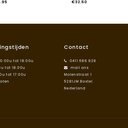
5.95
€
32.50
ingstijden
Contact
10:00u tot 18:00u
0411 686 929
0u tot 18:00u
mail ons
00u tot 17:00u
Molenstraat 1
loten
5281JM Boxtel
Nederland