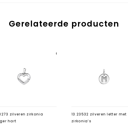
Gerelateerde producten
Aan verlanglijst
toevoegen
3273 zilveren zirkonia
13.23532 zilveren letter met
ger hart
zirkonia’s