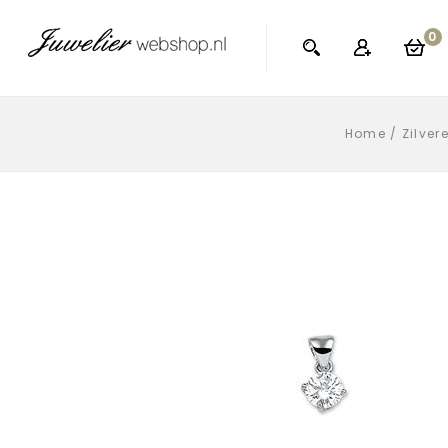
0
Home
/
Zilver