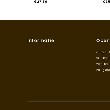
€
27.50
€
3
Informatie
Open
di-do: 
vr: 10:0
za: 10:
zo: ges