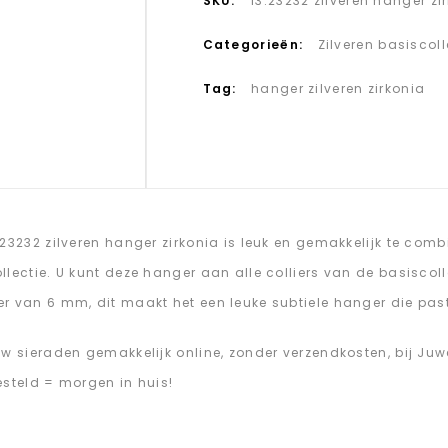
SKU:
13.23232 zilveren hanger zi
Categorieën:
Zilveren basiscoll
Tag:
hanger zilveren zirkonia
.23232 zilveren hanger zirkonia is leuk en gemakkelijk te co
llectie. U kunt deze hanger aan alle colliers van de basiscoll
r van 6 mm, dit maakt het een leuke subtiele hanger die past 
uw sieraden gemakkelijk online, zonder verzendkosten, bij J
esteld = morgen in huis!