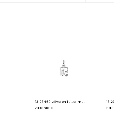
Aan verlanglijst
toevoegen
13.23460 zilveren letter met
13.2
zirkonia’s
han