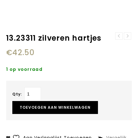
13.23311 zilveren hartjes
13.23307 zilver
10.16513
hart met
€
42.50
zilveren
zirkonia's
graveerplaat
hart
1 op voorraad
Qty:
TOEVOEGEN AAN WINKELWAGEN
Aan Verlanglijst Toevoegen
Vergelijk