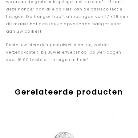
waarvan de grote is ingelegd met zirkonia’s. U kunt
deze hanger aan alle colliers van de basiscollectie
. De hanger heeft afmetingen van 17 x 18 mm,
hangen
dit maakt het een leuke opvallende hanger voor
aan uw collier!
Bestel uw sieraden gemakkelijk online, zonder
verzendkosten, bij JuwelierWebshop! Op werkdagen
voor 16:00 besteld = morgen in huis!
Gerelateerde producten
Aan verlanglijst
toevoegen