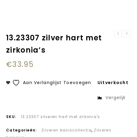
13.23307 zilver hart met
13.23302 zilver
13.23311
hartje in cirkel
zirkonia’s
zilveren hartjes
€
33.95
Aan Verlanglijst Toevoegen
Uitverkocht
Vergelijk
SKU:
13.23307 zilveren hart met zirkonia's
Categorieën:
Zilveren basiscollectie
,
Zilveren