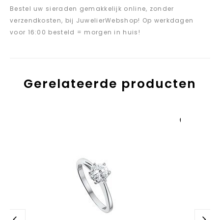
Bestel uw sieraden gemakkelijk online, zonder
verzendkosten, bij JuwelierWebshop! Op werkdagen
voor 16:00 besteld = morgen in huis!
Gerelateerde producten
Aan verlanglijst
toevoegen