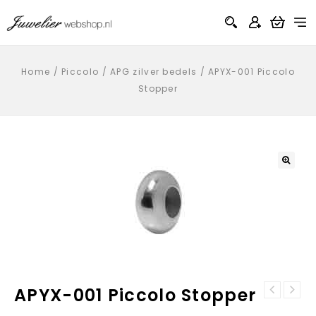
Home
/
Piccolo
/
APG zilver bedels
/
APYX-001 Piccolo
Stopper
APYX-001 Piccolo Stopper
YO Design Ring
YO Design ring
Wave T1072