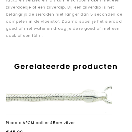
factoren verkleuren. Dit kun je schoonmaken met een
zilverdoekje of een zilverdip. Bij een zilverdip is het
belangrijk de sieraden niet langer dan 5 seconden de
dompelen in de vloeistof. Daarna spoel je het sieraad
goed af met water en droog je deze goed af met een
doek of een föhn.
Gerelateerde producten
Aan verlanglijst
toevoegen
Piccolo APCM collier 45cm zilver
€
45.00