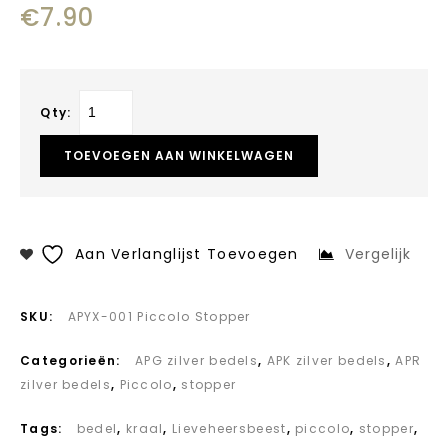
€
7.90
blondie T0699
maat 17
Qty:
TOEVOEGEN AAN WINKELWAGEN
Aan Verlanglijst Toevoegen
Vergelijk
SKU:
APYX-001 Piccolo Stopper
Categorieën:
APG zilver bedels
,
APK zilver bedels
,
APR
zilver bedels
,
Piccolo
,
stopper
Tags:
bedel
,
kraal
,
Lieveheersbeest
,
piccolo
,
stopper
,