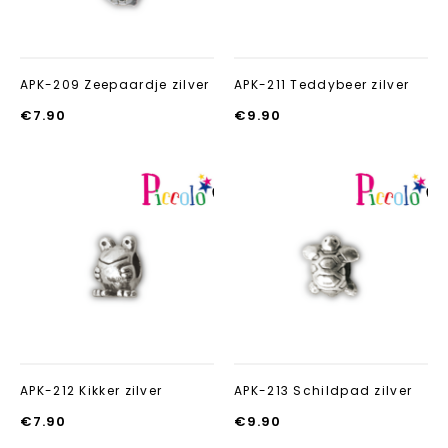
APK-209 Zeepaardje zilver
APK-211 Teddybeer zilver
€
7.90
€
9.90
Aan verlanglijst
Aan verlanglij
toevoegen
toevoegen
APK-212 Kikker zilver
APK-213 Schildpad zilver
€
7.90
€
9.90