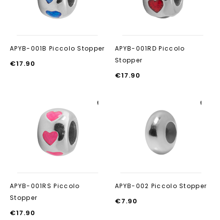
APYB-001B Piccolo Stopper
APYB-001RD Piccolo
Stopper
€
17.90
€
17.90
Aan verlanglijst
Aan verlanglijst
toevoegen
toevoegen
APYB-001RS Piccolo
APYB-002 Piccolo Stopper
Stopper
€
7.90
€
17.90