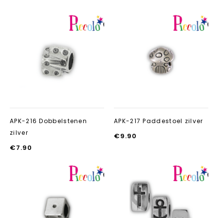
Aan verlanglijst
Aan verlanglij
toevoegen
toevoegen
APK-216 Dobbelstenen
APK-217 Paddestoel zilver
zilver
€
9.90
€
7.90
Aan verlanglijst
Aan verlanglij
toevoegen
toevoegen