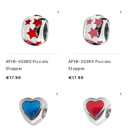
Aan verlanglijst
Aan verlanglijst
toevoegen
toevoegen
APYB-003RD Piccolo
APYB-003RS Piccolo
Stopper
Stopper
€
17.90
€
17.90
Aan verlanglijst
Aan verlanglijst
toevoegen
toevoegen