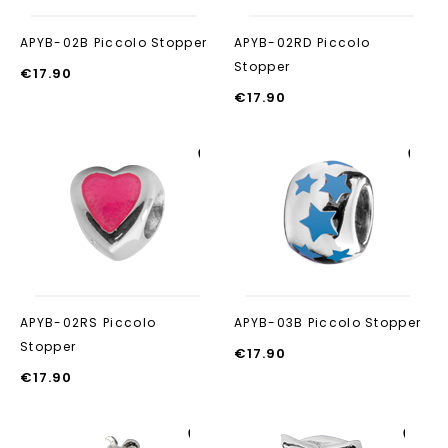
APYB-02B Piccolo Stopper
APYB-02RD Piccolo
Stopper
€
17.90
€
17.90
Aan verlanglijst
Aan verlanglijst
toevoegen
toevoegen
APYB-02RS Piccolo
APYB-03B Piccolo Stopper
Stopper
€
17.90
€
17.90