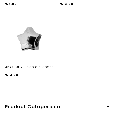
€
7.90
€
13.90
Aan verlanglijst
toevoegen
APYZ-002 Piccolo Stopper
€
13.90
Product Categorieën