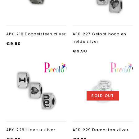
APK-218 Dobbelsteen zilver
APK-227 Geloof hoop en
liefde zilver
€
9.90
€
9.90
Aan verlanglijst
Aan verlanglij
toevoegen
toevoegen
SOLD OUT
APK-228 I love u zilver
APK-229 Damestas zilver