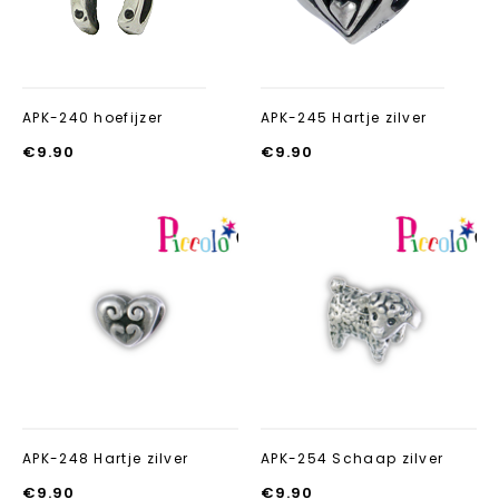
APK-240 hoefijzer
APK-245 Hartje zilver
€
9.90
€
9.90
Aan verlanglijst
Aan verlanglij
toevoegen
toevoegen
APK-248 Hartje zilver
APK-254 Schaap zilver
€
9.90
€
9.90