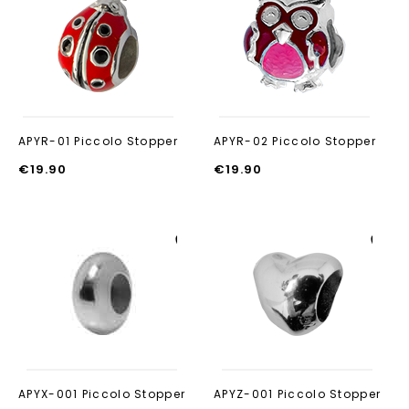
Aan verlanglijst
Aan verlanglijst
toevoegen
toevoegen
APYR-01 Piccolo Stopper
APYR-02 Piccolo Stopper
€
19.90
€
19.90
Aan verlanglijst
Aan verlanglijst
toevoegen
toevoegen
APYX-001 Piccolo Stopper
APYZ-001 Piccolo Stopper