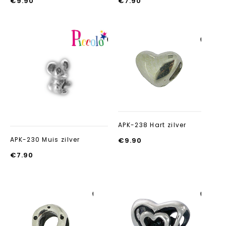
€
9.90
€
7.90
Aan verlanglijst
Aan verlanglijst
toevoegen
toevoegen
APK-238 Hart zilver
APK-230 Muis zilver
€
9.90
€
7.90
Aan verlanglijst
Aan verlanglijst
toevoegen
toevoegen