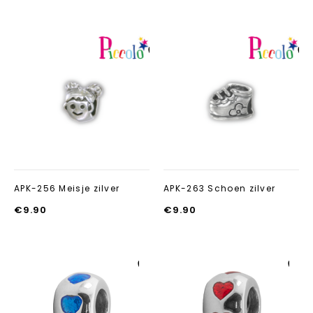
Aan verlanglijst
Aan verlanglij
toevoegen
toevoegen
APK-256 Meisje zilver
APK-263 Schoen zilver
€
9.90
€
9.90
Aan verlanglijst
Aan verlanglijst
toevoegen
toevoegen