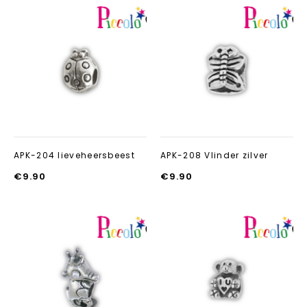
Aan verlanglijst
Aan verlanglij
toevoegen
toevoegen
APK-204 lieveheersbeest
APK-208 Vlinder zilver
€
9.90
€
9.90
Aan verlanglijst
Aan verlanglij
toevoegen
toevoegen