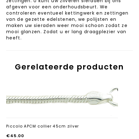
zettingen. U kunt uw zilveren sieraden bij ons
afgeven voor een onderhoudsbeurt. We
controleren eventueel kettingwerk en zettingen
van de gezette edelstenen, we polijsten en
maken uw sieraden weer mooi schoon zodat ze
mooi glanzen. Zodat u er lang draagplezier van
heeft.
Gerelateerde producten
Aan verlanglijst
toevoegen
Piccolo APCM collier 45cm zilver
€
45.00