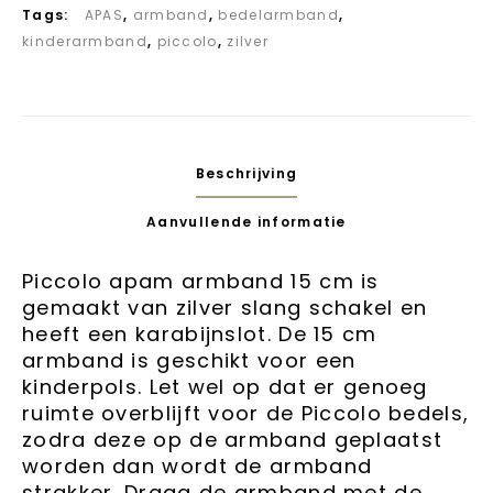
Tags:
APAS
,
armband
,
bedelarmband
,
kinderarmband
,
piccolo
,
zilver
Beschrijving
Aanvullende informatie
Pic
colo
apam armband 15 cm is
gemaakt van zilver slang schakel en
heeft een karabijnslot. De 15 cm
armband is geschikt voor een
kinderpols. Let wel op dat er genoeg
ruimte overblijft voor de Piccolo bedels,
zodra deze op de armband geplaatst
worden dan wordt de armband
strakker. Draag de armband met de