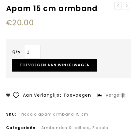
Apam 15 cm armband
Apam 17 cm
Apam 14cm
armband
armband
€
20.00
Qty:
TOEVOEGEN AAN WINKELWAGEN
Aan Verlanglijst Toevoegen
Vergelijk
SKU:
Piccolo apam armband 15 cm
Categorieën:
Armbanden & colliers
,
Piccolo