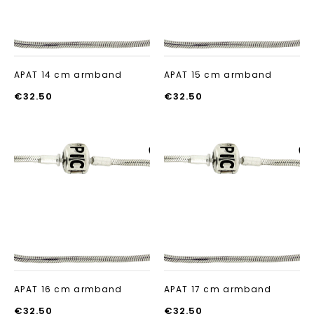
APAT 14 cm armband
APAT 15 cm armband
€
32.50
€
32.50
Aan verlanglijst
Aan verlanglij
toevoegen
toevoegen
APAT 16 cm armband
APAT 17 cm armband
€
32.50
€
32.50