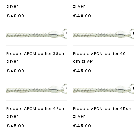
zilver
zilver
€
40.00
€
40.00
Aan verlanglijst
Aan verlanglij
toevoegen
toevoegen
Piccolo APCM collier 38cm
Piccolo APCM collier 40
zilver
cm zilver
€
40.00
€
45.00
Aan verlanglijst
Aan verlanglij
toevoegen
toevoegen
Piccolo APCM collier 42cm
Piccolo APCM collier 45cm
zilver
zilver
€
45.00
€
45.00