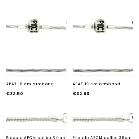
Aan verlanglijst
Aan verlanglij
toevoegen
toevoegen
APAT 18 cm armband
APAT 19 cm armband
€
32.50
€
32.50
Aan verlanglijst
Aan verlanglij
toevoegen
toevoegen
Piccolo APCM collier 34cm
Piccolo APCM collier 36cm