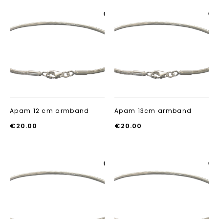
Aan verlanglijst
Aan verlanglij
toevoegen
toevoegen
Apam 12 cm armband
Apam 13cm armband
€
20.00
€
20.00
Aan verlanglijst
Aan verlanglij
toevoegen
toevoegen