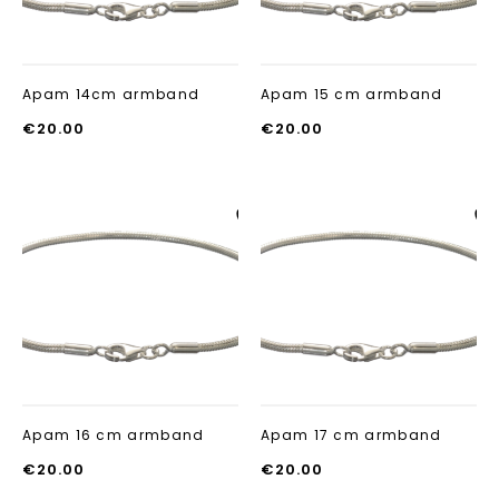
Apam 14cm armband
Apam 15 cm armband
€
20.00
€
20.00
Aan verlanglijst
Aan verlanglij
toevoegen
toevoegen
Apam 16 cm armband
Apam 17 cm armband
€
20.00
€
20.00