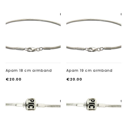
Aan verlanglijst
Aan verlanglij
toevoegen
toevoegen
Apam 18 cm armband
Apam 19 cm armband
€
20.00
€
20.00
Aan verlanglijst
Aan verlanglij
toevoegen
toevoegen