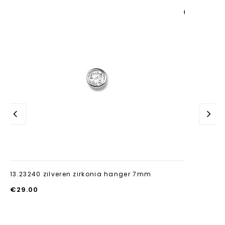
Aan verlanglijst
toevoegen
13.23240 zilveren zirkonia hanger 7mm
€
29.00