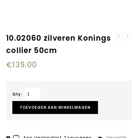
10.02060 zilveren Konings
10.02055
10.02039
zilveren konings
collier 50cm
zilveren Konings
armband 19 cm
collier 50cm x
€
139.00
3mm
Qty:
TOEVOEGEN AAN WINKELWAGEN
Aan Verlanglijst Toevoegen
Vergelijk