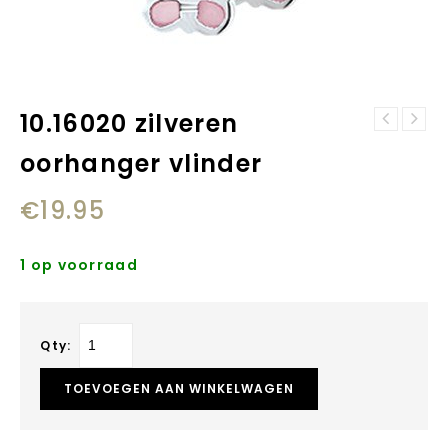
10.16020 zilveren
13.22452
13.21928
zilveren ring
oorhanger vlinder
zilveren ring
lieveheersbeest
vlinder
€
19.95
1 op voorraad
Qty:
TOEVOEGEN AAN WINKELWAGEN