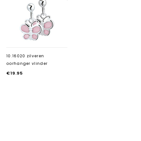
Aan verlanglijst
toevoegen
10.16020 zilveren
oorhanger vlinder
€
19.95