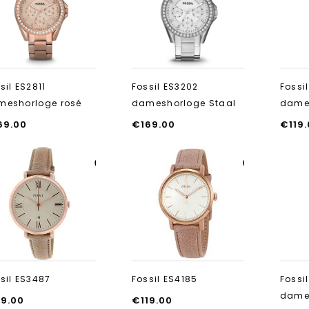
toevoegen
toevoegen
sil ES2811
Fossil ES3202
Fossi
meshorloge rosé
dameshorloge Staal
dame
69.00
€
169.00
€
119
Aan verlanglijst
Aan verlanglijst
toevoegen
toevoegen
sil ES3487
Fossil ES4185
Fossi
dames
19.00
€
119.00