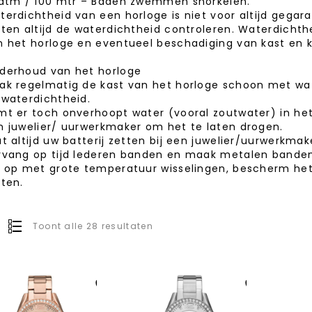
 atm / 100 mtr – Baden zwemmen snorkelen.
terdichtheid van een horloge is niet voor altijd gegara
tten altijd de waterdichtheid controleren. Waterdichth
n het horloge en eventueel beschadiging van kast en k
derhoud van het horloge
ak regelmatig de kast van het horloge schoon met wat
 waterdichtheid.
mt er toch onverhoopt water (vooral zoutwater) in het
n juwelier/ uurwerkmaker om het te laten drogen.
t altijd uw batterij zetten bij een juwelier/uurwerkmak
rvang op tijd lederen banden en maak metalen banden
t op met grote temperatuur wisselingen, bescherm he
oten.
Toont alle 28 resultaten
Aan verlanglijst
Aan verlanglijst