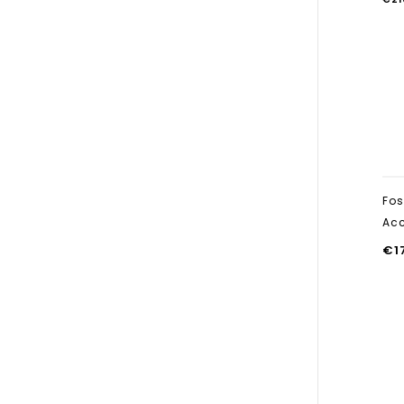
Fos
Ac
€
1