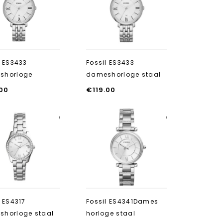
toevoegen
toevoegen
l ES3433
Fossil ES3433
shorloge
dameshorloge staal
.00
€
119.00
Aan verlanglijst
Aan verlanglijst
toevoegen
toevoegen
l ES4317
Fossil ES4341Dames
horloge staal
horloge staal