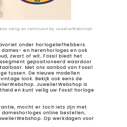
kan veilig en vertrouwd bij JuwelierWebshop!
favoriet onder horlogeliefhebbers.
ft dames- en herenhorloges en ook
ud, zwart of wit, Fossil biedt het
prijssegment gepositioneerd waardoor
betaalbaar. Met ons aanbod van Fossil
loge tussen. De nieuwe modellen
intage look. Bekijk ook eens de
welierWebshop. JuwelierWebshop is
theid en kunt veilig uw Fossil horloge
antie, mocht er toch iets zijn met
 dameshorloges online bestellen,
j JuwelierWebshop. Op werkdagen voor