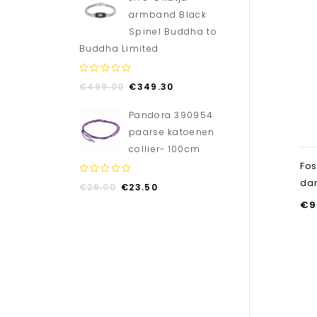
armband Black
Spinel Buddha to
Buddha Limited
0
€
499.00
€
349.30
out
of
Pandora 390954
5
paarse katoenen
collier- 100cm
Fos
0
da
€
29.00
€
23.50
out
€
9
of
5