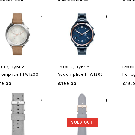
Aan verlanglijst
Aan verlanglijst
toevoegen
toevoegen
sil Q Hybrid
Fossil Q Hybrid
Fossi
complice FTW1200
Accomplice FTW1203
horl
79.00
€
199.00
€
19.
Aan verlanglijst
Aan verlanglijst
toevoegen
toevoegen
SOLD OUT