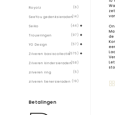
10
Wa
(6)
Royolz
ze
va
(14)
SeeYou gedenksieraden
(44)
On
Seiko
Ma
(97)
Trouwringen
de
Ko
(57)
YO Design
ee
Laa
(575)
Zilveren basiscollectie
Ve
Le
(58)
Zilveren kindersieraden
st
(5)
zilveren ring
(19)
zilveren tienersieraden
Betalingen