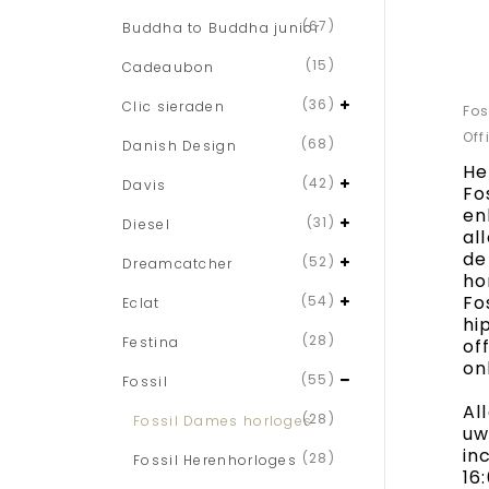
(67)
Buddha to Buddha junior
(15)
Cadeaubon
(36)
Clic sieraden
Fos
Off
(68)
Danish Design
He
(42)
Davis
Fo
en
(31)
Diesel
al
de
(52)
Dreamcatcher
ho
Fo
(54)
Eclat
hi
(28)
Festina
of
on
(55)
Fossil
Al
(28)
Fossil Dames horloges
uw
in
(28)
Fossil Herenhorloges
16