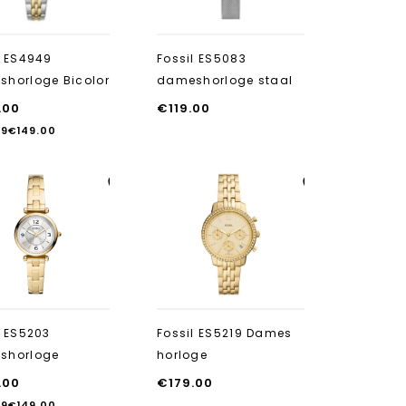
l ES4949
Fossil ES5083
horloge Bicolor
dameshorloge staal
.00
€
119.00
29
€
149.00
Aan verlanglijst
Aan verlanglijst
toevoegen
toevoegen
l ES5203
Fossil ES5219 Dames
shorloge
horloge
.00
€
179.00
29
€
149.00