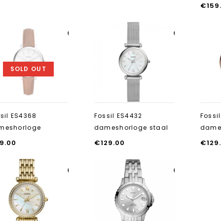
€
159
Aan verlanglijst
Aan verlanglijst
toevoegen
toevoegen
SOLD OUT
sil ES4368
Fossil ES4432
Fossi
meshorloge
dameshorloge staal
dames
9.00
€
129.00
€
129
Aan verlanglijst
Aan verlanglijst
toevoegen
toevoegen