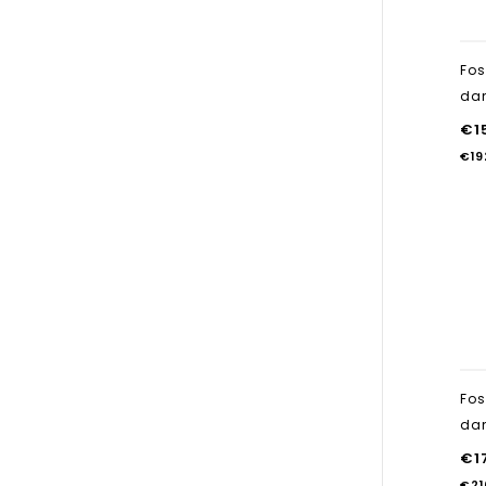
Fos
da
€
1
€
19
Fos
da
€
1
€
21