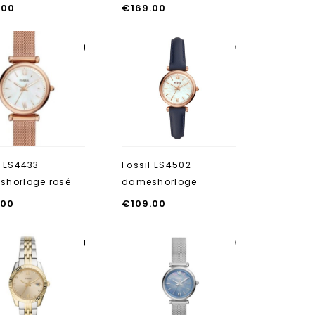
.00
€
169.00
Aan verlanglijst
Aan verlanglijst
toevoegen
toevoegen
l ES4433
Fossil ES4502
horloge rosé
dameshorloge
.00
€
109.00
Aan verlanglijst
Aan verlanglijst
toevoegen
toevoegen