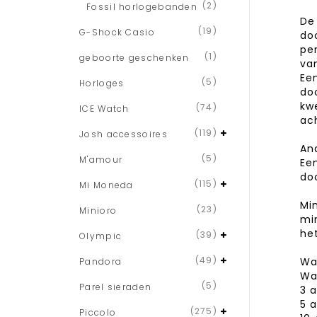
(2)
Fossil horlogebanden
De
(19)
G-Shock Casio
do
per
(1)
geboorte geschenken
va
Ee
(5)
Horloges
do
kw
(74)
ICE Watch
ac
(119)
Josh accessoires
An
(5)
M'amour
Ee
doo
(115)
Mi Moneda
Mi
(23)
Minioro
mi
he
(39)
Olympic
(49)
Wa
Pandora
Wa
(5)
Parel sieraden
3 
5 
(275)
Piccolo