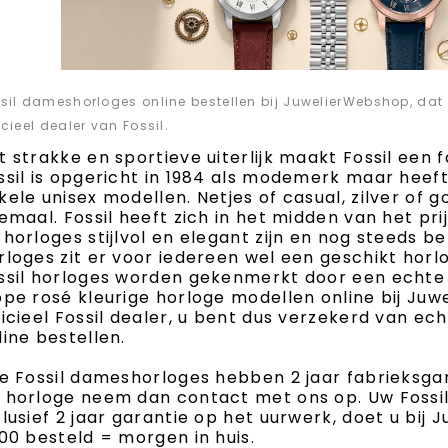
sil dameshorloges online bestellen bij JuwelierWebshop, dat 
icieel dealer van Fossil.
t strakke en sportieve uiterlijk maakt Fossil een 
ssil is opgericht in 1984 als modemerk maar hee
kele unisex modellen. Netjes of casual, zilver of go
lemaal. Fossil heeft zich in het midden van het 
 horloges stijlvol en elegant zijn en nog steeds 
rloges zit er voor iedereen wel een geschikt hor
ssil horloges worden gekenmerkt door een echte v
ppe rosé kleurige horloge modellen online bij Ju
ficieel Fossil dealer, u bent dus verzekerd van ech
line bestellen.
le Fossil dameshorloges hebben 2 jaar fabrieksgar
 horloge neem dan contact met ons op. Uw Fossil
clusief 2 jaar garantie op het uurwerk, doet u bi
:00 besteld = morgen in huis.