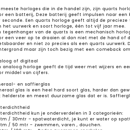
 meeste horloges die in de handel zijn, zijn quarts ho
or een batterij, Deze batterij geeft impulsen naar een
 seconde. Een quarts horloge geeft altijd de precieze t
n het uurwerk en soort horloge, één tot vijf jaar mee.
n tegenhanger van de quarts is een mechanisch horlo
or een veer op te draaien al dan niet met de hand of 
etsbaarder en niet zo precies als een quarts uurwerk.
htergrond maar zijn toch bezig met een comeback omdat
aloog of digitaal
n analoog horloge geeft de tijd weer met wijzers en een
r middel van cijfers.
neraal- en saffierglas
neraal glas is een heel hard soort glas, harder dan gewo
t helderste en meest duurzame glas dat er is. Saffiergl
terdichtheid
terdichtheid kun je onderverdelen in 3 categorieën:
atm / 30mtr – spatwaterdicht, je kunt er water op spatt
atm / 50 mtr – zwemmen, varen , douchen.