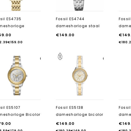
sil ES4735
Fossil ES4744
Fossi
meshorloge
dameshorloge staal
dames
59.00
€
149.00
€
149
2.39
€
159.00
€
180.
Aan verlanglijst
Aan verlanglijst
toevoegen
toevoegen
sil ES5107
Fossil ES5138
Fossi
meshorloge Bicolor
dameshorloge bicolor
dame
79.00
€
149.00
€
149
6.59
€
179.00
€
180.29
€
149.00
€
180.