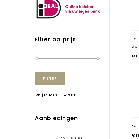
Filter op prijs
Fos
da
€
1
FILTER
Prijs:
€10
—
€200
Aanbiedingen
Fos
€
1
J175-E Katja