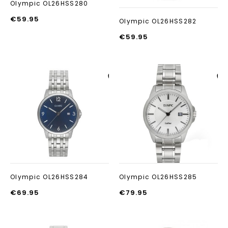
Olympic OL26HSS280
€
59.95
Olympic OL26HSS282
€
59.95
Aan verlanglijst
Aan verlanglij
toevoegen
toevoegen
Olympic OL26HSS284
Olympic OL26HSS285
€
69.95
€
79.95