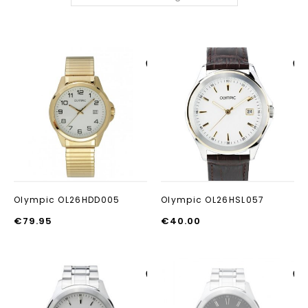
Aan verlanglijst
Aan verlanglij
toevoegen
toevoegen
Olympic OL26HDD005
Olympic OL26HSL057
€
79.95
€
40.00
Aan verlanglijst
Aan verlanglij