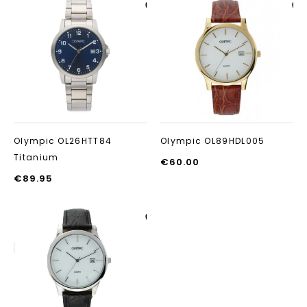
Aan verlanglijst
Aan verlanglij
toevoegen
toevoegen
Olympic OL26HTT84
Olympic OL89HDL005
Titanium
€
60.00
€
89.95
Aan verlanglijst
toevoegen