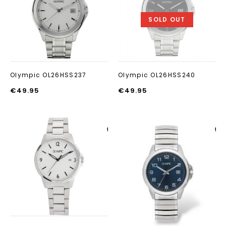
toevoegen
toevoegen
SOLD OUT
Olympic OL26HSS237
Olympic OL26HSS240
€
49.95
€
49.95
Aan verlanglijst
Aan verlanglij
toevoegen
toevoegen