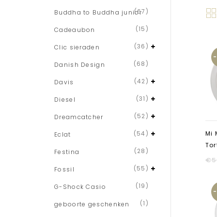
(67)
Buddha to Buddha junior
(15)
Cadeaubon
(36)
Clic sieraden
(68)
Danish Design
(42)
Davis
(31)
Diesel
(52)
Dreamcatcher
(54)
Mi 
Eclat
To
(28)
Festina
€
5
(55)
Fossil
(19)
G-Shock Casio
(1)
geboorte geschenken