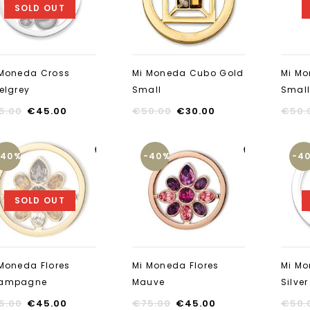
SOLD OUT
 Moneda Cross
Mi Moneda Cubo Gold
Mi M
elgrey
Small
Smal
5.00
€
45.00
€
50.00
€
30.00
€
50.
-40%
-40%
-4
Aan verlanglijst
Aan verlanglijst
toevoegen
toevoegen
SOLD OUT
Moneda Flores
Mi Moneda Flores
Mi Mo
ampagne
Mauve
Silver
5.00
€
45.00
€
75.00
€
45.00
€
50.