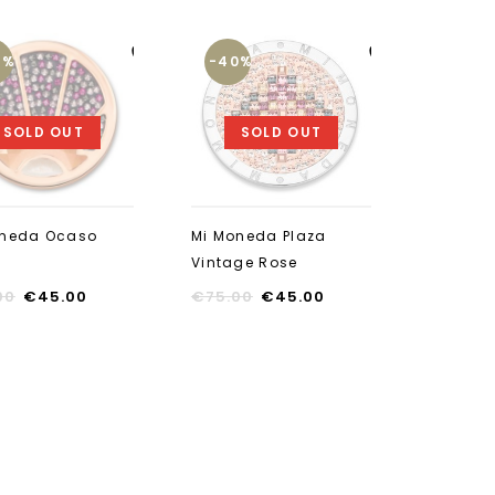
0%
-40%
Aan verlanglijst
Aan verlanglijst
toevoegen
toevoegen
SOLD OUT
SOLD OUT
oneda Ocaso
Mi Moneda Plaza
h
Vintage Rose
00
€
45.00
€
75.00
€
45.00