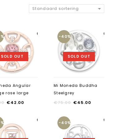
Standaard sortering
0%
-40%
Aan verlanglijst
Aan verlanglijst
toevoegen
toevoegen
SOLD OUT
SOLD OUT
neda Angular
Mi Moneda Buddha
ge rose large
Steelgrey
00
€
42.00
€
75.00
€
45.00
0%
-40%
Aan verlanglijst
Aan verlanglijst
toevoegen
toevoegen