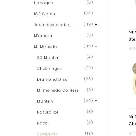
(5)
Horloges
(74)
ICE Watch
(119)
Josh accessoires
Mi
(5)
M'amour
Ste
(115)
Mi Moneda
€
7
(4)
3D Munten
(13)
Click ringen
(26)
Diamond Disc
(3)
Mi moneda Colliers
(49)
Munten
(3)
Naturalize
Mi 
(5)
Roca
Ch
€
7
(18)
Swarovski