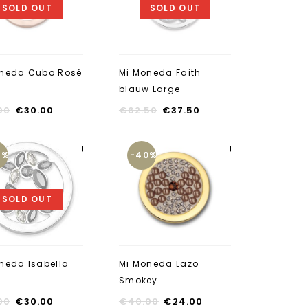
SOLD OUT
SOLD OUT
oneda Cubo Rosé
Mi Moneda Faith
l
blauw Large
00
€
30.00
€
62.50
€
37.50
0%
-40%
Aan verlanglijst
Aan verlanglijst
toevoegen
toevoegen
SOLD OUT
neda Isabella
Mi Moneda Lazo
Smokey
00
€
30.00
€
40.00
€
24.00