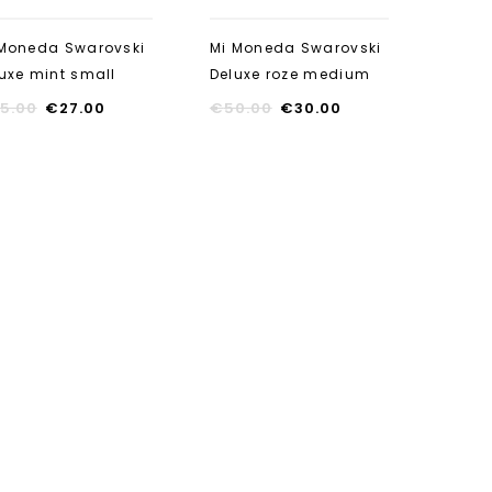
 Moneda Swarovski
Mi Moneda Swarovski
uxe mint small
Deluxe roze medium
5.00
€
27.00
€
50.00
€
30.00