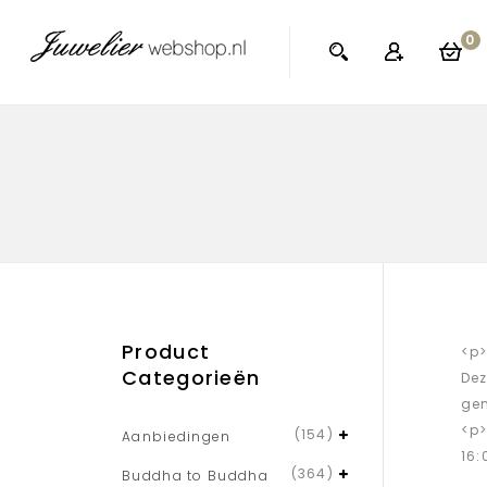
0
Product
<p>
Categorieën
Dez
gem
<p>
(154)
Aanbiedingen
16:
(364)
Buddha to Buddha