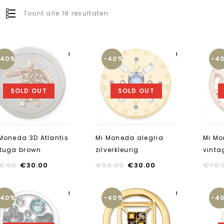
Toont alle 18 resultaten
-40%
-40%
-4
Aan verlanglijst
Aan verlanglijst
toevoegen
toevoegen
SOLD OUT
SOLD OUT
Moneda 3D Atlantis
Mi Moneda alegria
Mi Mo
rtuga brown
zilverkleurig
vinta
0.00
€
30.00
€
50.00
€
30.00
€
70.
-40%
-40%
-4
Aan verlanglijst
Aan verlanglijst
toevoegen
toevoegen