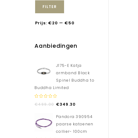
FILTER
Prijs:
€20
—
€50
Aanbiedingen
J175-E Katja
armband Black
Spinel Buddha to
Buddha Limited
0
€
499.00
€
349.30
out
of
Pandora 390954
5
paarse katoenen
collier- 100cm