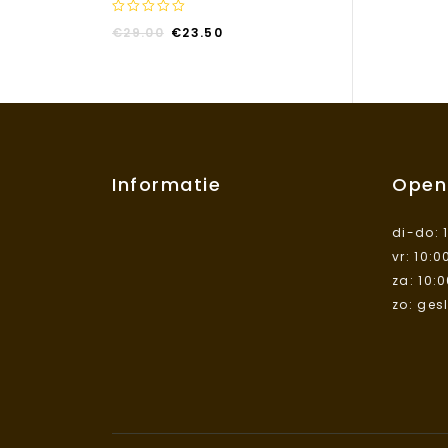
0
€
29.00
€
23.50
out
of
5
Informatie
Open
di-do: 
vr: 10:0
za: 10:
zo: ges