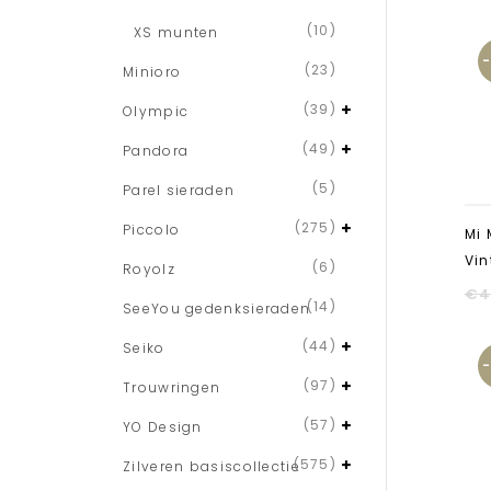
(10)
XS munten
(23)
Minioro
(39)
Olympic
(49)
Pandora
(5)
Parel sieraden
(275)
Piccolo
Mi
Vin
(6)
Royolz
€
4
(14)
SeeYou gedenksieraden
(44)
Seiko
(97)
Trouwringen
(57)
YO Design
(575)
Zilveren basiscollectie