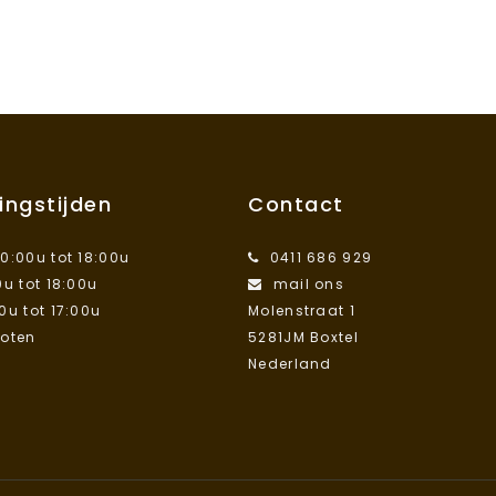
ingstijden
Contact
10:00u tot 18:00u
0411 686 929
0u tot 18:00u
mail ons
00u tot 17:00u
Molenstraat 1
loten
5281JM Boxtel
Nederland