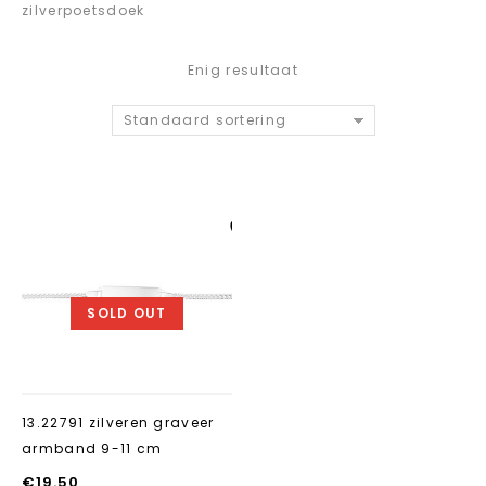
zilverpoetsdoek
Enig resultaat
Standaard sortering
Aan verlanglijst
toevoegen
SOLD OUT
13.22791 zilveren graveer
armband 9-11 cm
€
19.50