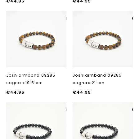
€
44.95
€
44.95
Aan verlanglijst
Aan verlanglij
toevoegen
toevoegen
Josh armband 09285
Josh armband 09285
cognac 19.5 cm
cognac 21 cm
€
44.95
€
44.95
Aan verlanglijst
Aan verlanglij
toevoegen
toevoegen