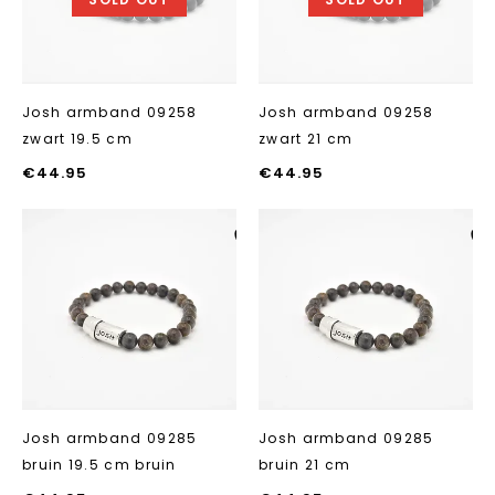
Josh armband 09258
Josh armband 09258
zwart 19.5 cm
zwart 21 cm
€
44.95
€
44.95
Aan verlanglijst
Aan verlanglij
toevoegen
toevoegen
Josh armband 09285
Josh armband 09285
bruin 19.5 cm bruin
bruin 21 cm