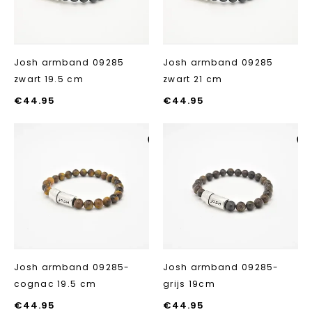
Josh armband 09285
Josh armband 09285
zwart 19.5 cm
zwart 21 cm
€
44.95
€
44.95
Aan verlanglijst
Aan verlanglij
toevoegen
toevoegen
Josh armband 09285-
Josh armband 09285-
cognac 19.5 cm
grijs 19cm
€
44.95
€
44.95