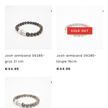
Aan verlanglijst
Aan verlanglij
toevoegen
toevoegen
SOLD OUT
Josh armband 09285-
Josh armband 09285-
grijs 21 cm
taupe 19cm
€
44.95
€
44.95
Aan verlanglijst
toevoegen