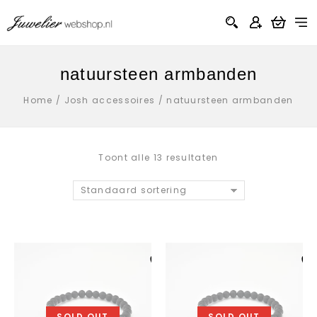
natuursteen armbanden
Home
/
Josh accessoires
/
natuursteen armbanden
Toont alle 13 resultaten
Standaard sortering
Aan verlanglijst
Aan verlanglij
toevoegen
toevoegen
SOLD OUT
SOLD OUT