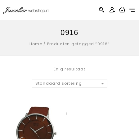
0916
Home
/
Producten getagged “0916”
Enig resultaat
Standaard sortering
Aan verlanglijst
toevoegen