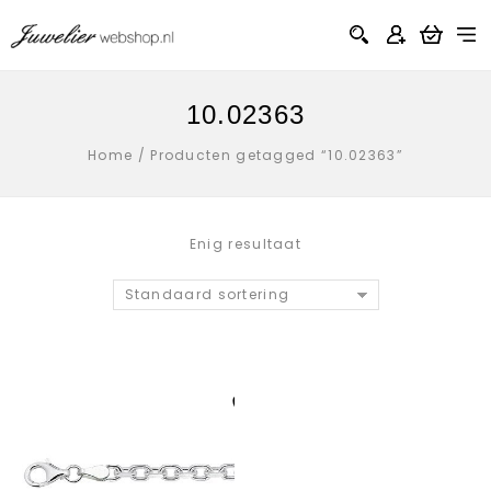
10.02363
Home
/
Producten getagged “10.02363”
Enig resultaat
Standaard sortering
Aan verlanglijst
toevoegen