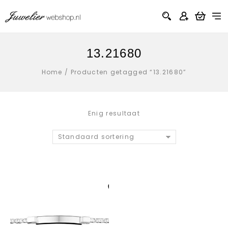
13.21680
Home
/
Producten getagged “13.21680”
Enig resultaat
Standaard sortering
Aan verlanglijst
toevoegen