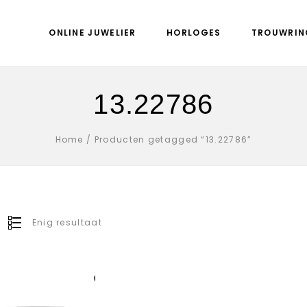
ONLINE JUWELIER
HORLOGES
TROUWRIN
13.22786
Home
/
Producten getagged “13.22786”
Enig resultaat
Aan verlanglijst