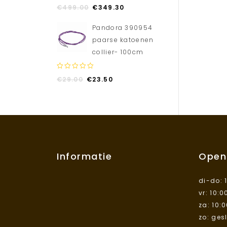
0
€
499.00
€
349.30
out
of
Pandora 390954
5
paarse katoenen
collier- 100cm
0
€
29.00
€
23.50
out
of
5
Informatie
Open
di-do: 
vr: 10:0
za: 10:
zo: ges