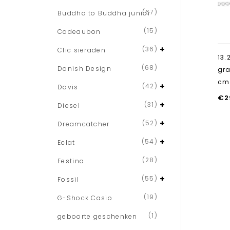
(67)
Buddha to Buddha junior
(15)
Cadeaubon
(36)
Clic sieraden
13.
(68)
Danish Design
gra
cm
(42)
Davis
€
2
(31)
Diesel
(52)
Dreamcatcher
(54)
Eclat
(28)
Festina
(55)
Fossil
(19)
G-Shock Casio
(1)
geboorte geschenken