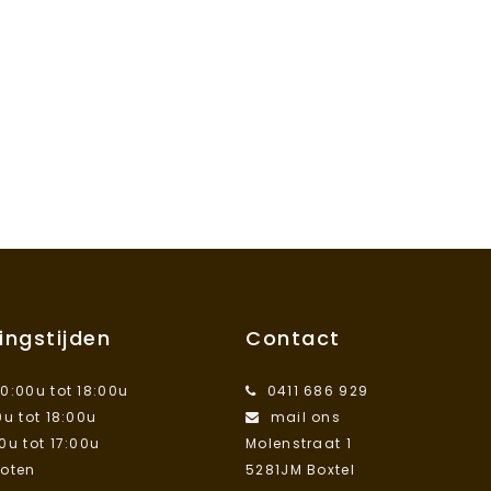
ingstijden
Contact
10:00u tot 18:00u
0411 686 929
0u tot 18:00u
mail ons
00u tot 17:00u
Molenstraat 1
loten
5281JM Boxtel