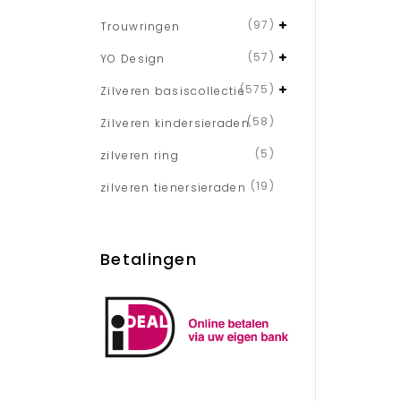
(97)
Trouwringen
(57)
YO Design
(575)
Zilveren basiscollectie
(58)
Zilveren kindersieraden
(5)
zilveren ring
(19)
zilveren tienersieraden
Betalingen