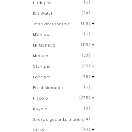
(5)
Horloges
(74)
ICE Watch
(119)
Josh accessoires
(5)
M'amour
(115)
Mi Moneda
(23)
Minioro
(39)
Olympic
(49)
Pandora
(5)
Parel sieraden
(275)
Piccolo
(6)
Royolz
(14)
SeeYou gedenksieraden
(44)
Seiko