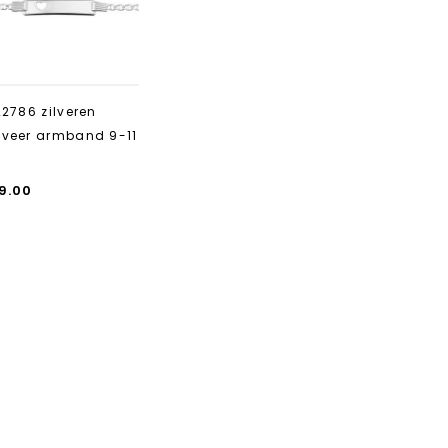
toevoegen
22786 zilveren
veer armband 9-11
9.00