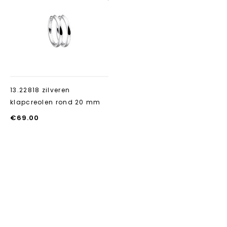
Aan verlanglijst
toevoegen
13.22818 zilveren
klapcreolen rond 20 mm
€
69.00