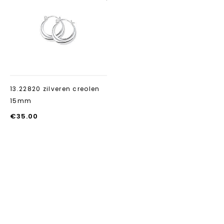
Aan verlanglijst
toevoegen
13.22820 zilveren creolen
15mm
€
35.00