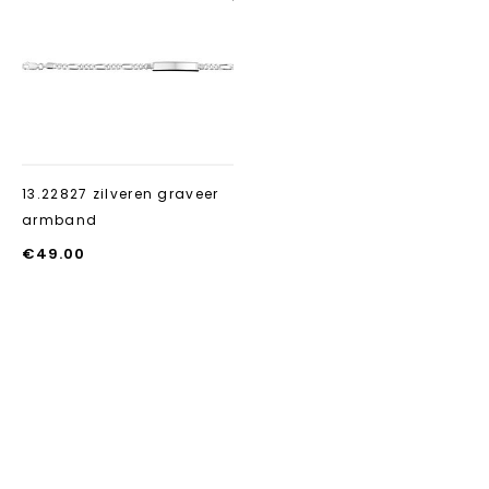
Aan verlanglijst
toevoegen
13.22827 zilveren graveer
armband
€
49.00