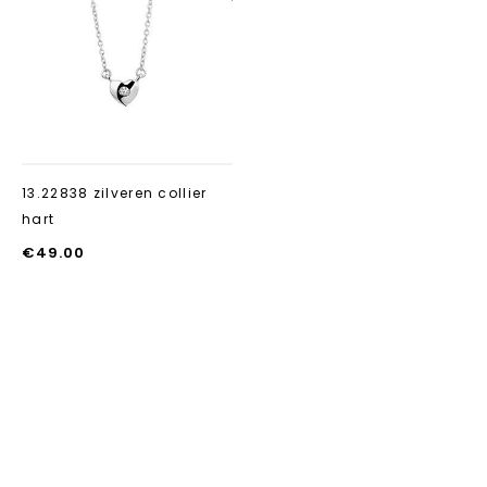
Aan verlanglijst
toevoegen
13.22838 zilveren collier
hart
€
49.00