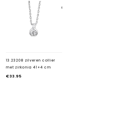
Aan verlanglijst
toevoegen
13.23208 zilveren collier
met zirkonia 41+4 cm
€
33.95