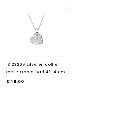
Aan verlanglijst
toevoegen
13.23209 zilveren collier
met zirkonia hart 41+4 cm
€
49.00