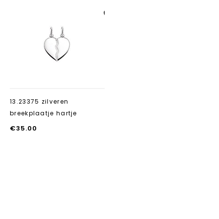
Aan verlanglijst
toevoegen
13.23375 zilveren
breekplaatje hartje
€
35.00