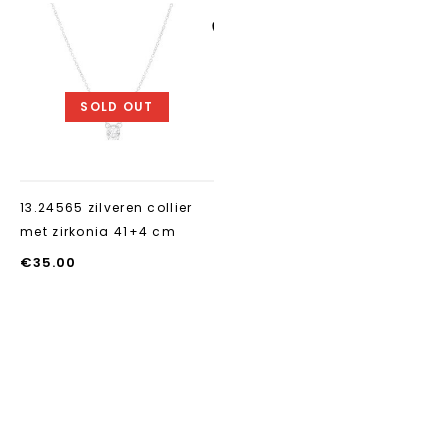
Aan verlanglijst
toevoegen
SOLD OUT
13.24565 zilveren collier
met zirkonia 41+4 cm
€
35.00