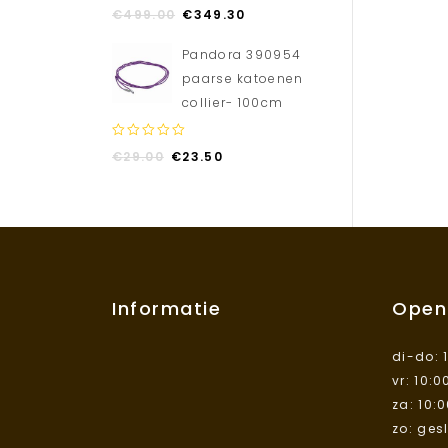
0
€
499.00
€
349.30
out
of
Pandora 390954
5
paarse katoenen
collier- 100cm
0
€
29.00
€
23.50
out
of
5
Informatie
Open
di-do: 
vr: 10:0
za: 10:
zo: ges