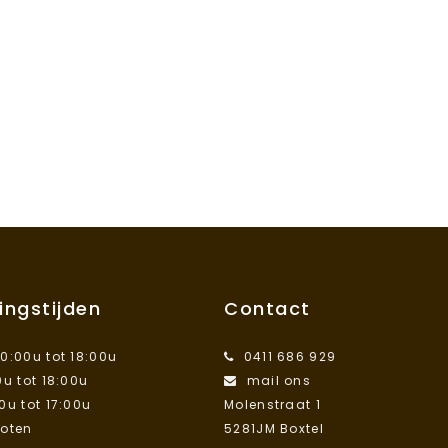
ingstijden
Contact
10:00u tot 18:00u
0411 686 929
0u tot 18:00u
mail ons
00u tot 17:00u
Molenstraat 1
loten
5281JM Boxtel