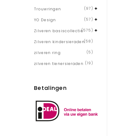
(97)
Trouwringen
(57)
YO Design
(575)
Zilveren basiscollectie
(58)
Zilveren kindersieraden
(5)
zilveren ring
(19)
zilveren tienersieraden
Betalingen