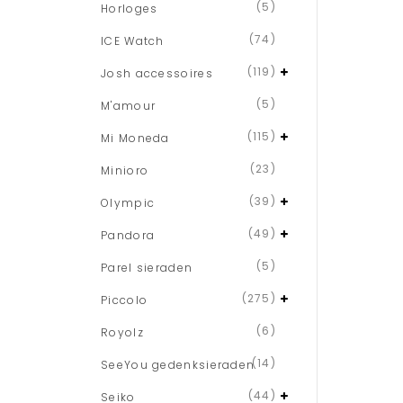
(5)
Horloges
(74)
ICE Watch
(119)
Josh accessoires
(5)
M'amour
(115)
Mi Moneda
(23)
Minioro
(39)
Olympic
(49)
Pandora
(5)
Parel sieraden
(275)
Piccolo
(6)
Royolz
(14)
SeeYou gedenksieraden
(44)
Seiko