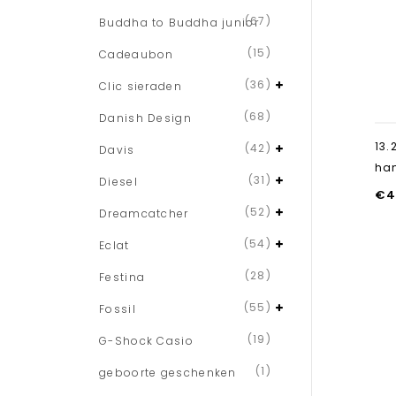
(67)
Buddha to Buddha junior
(15)
Cadeaubon
(36)
Clic sieraden
(68)
Danish Design
13.
(42)
Davis
han
(31)
Diesel
€
4
(52)
Dreamcatcher
(54)
Eclat
(28)
Festina
(55)
Fossil
(19)
G-Shock Casio
(1)
geboorte geschenken