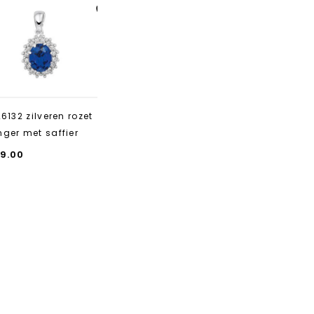
Aan verlanglijst
toevoegen
26132 zilveren rozet
ger met saffier
9.00