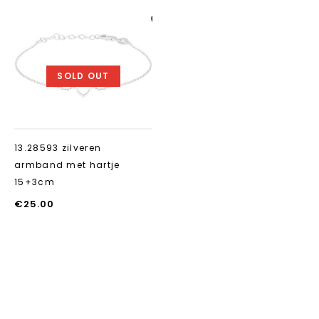
Aan verlanglijst
toevoegen
SOLD OUT
13.28593 zilveren
armband met hartje
15+3cm
€
25.00