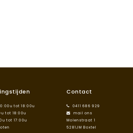
ingstijden
Contact
10:00u tot 18:00u
0411 686 929
0u tot 18:00u
mail ons
00u tot 17:00u
Molenstraat 1
loten
5281JM Boxtel