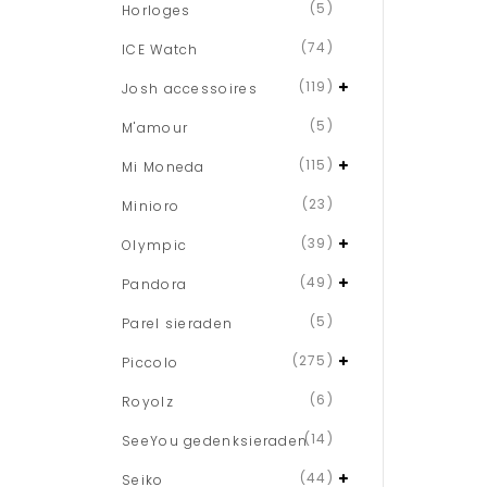
(5)
Horloges
(74)
ICE Watch
(119)
Josh accessoires
(5)
M'amour
(115)
Mi Moneda
(23)
Minioro
(39)
Olympic
(49)
Pandora
(5)
Parel sieraden
(275)
Piccolo
(6)
Royolz
(14)
SeeYou gedenksieraden
(44)
Seiko