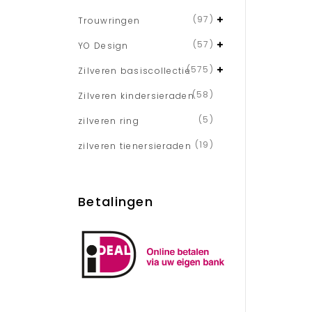
(97)
Trouwringen
(57)
YO Design
(575)
Zilveren basiscollectie
(58)
Zilveren kindersieraden
(5)
zilveren ring
(19)
zilveren tienersieraden
Betalingen