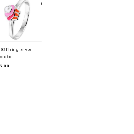
Aan verlanglijst
toevoegen
29211 ring zilver
pcake
5.00