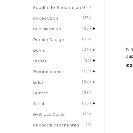
(67)
Buddha to Buddha junior
(15)
Cadeaubon
(36)
Clic sieraden
(68)
Danish Design
13.
(42)
Davis
cu
(31)
Diesel
€
2
(52)
Dreamcatcher
(54)
Eclat
(28)
Festina
(55)
Fossil
(19)
G-Shock Casio
(1)
geboorte geschenken