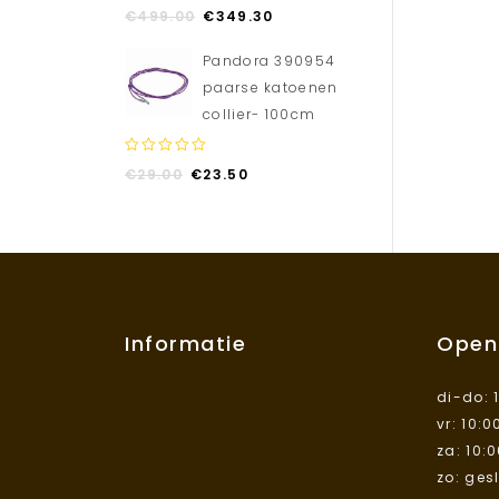
0
€
499.00
€
349.30
out
of
Pandora 390954
5
paarse katoenen
collier- 100cm
0
€
29.00
€
23.50
out
of
5
Informatie
Open
di-do: 
vr: 10:0
za: 10:
zo: ges