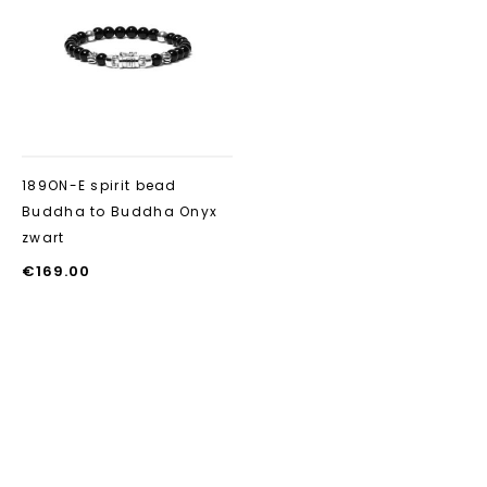
Aan verlanglijst
toevoegen
189ON-E spirit bead
Buddha to Buddha Onyx
zwart
€
169.00