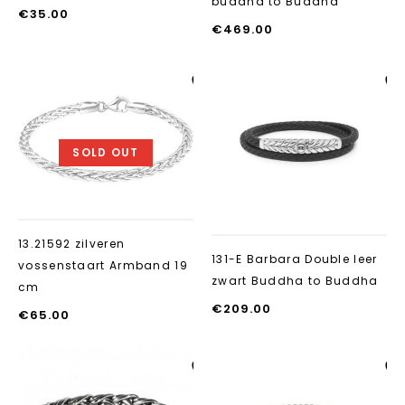
buddha to Buddha
€
35.00
€
469.00
Aan verlanglijst
Aan verlanglij
toevoegen
toevoegen
SOLD OUT
13.21592 zilveren
131-E Barbara Double leer
vossenstaart Armband 19
zwart Buddha to Buddha
cm
€
209.00
€
65.00
Aan verlanglijst
Aan verlanglij