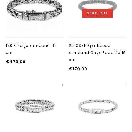
toevoegen
toevoegen
SOLD OUT
170 E Katja armband 19
201OS-E Spirit bead
cm
armband Onyx Sodalite 19
cm
€
479.00
€
179.00
Aan verlanglijst
Aan verlanglij
toevoegen
toevoegen