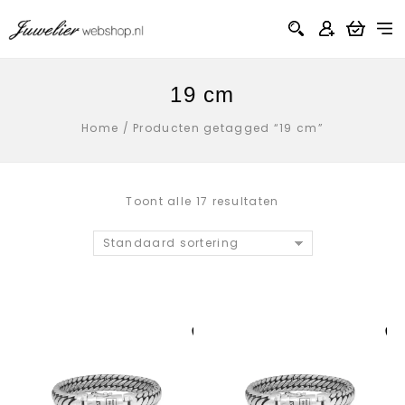
19 cm
Home
/
Producten getagged “19 cm”
Toont alle 17 resultaten
Standaard sortering
Aan verlanglijst
Aan verlanglij
toevoegen
toevoegen