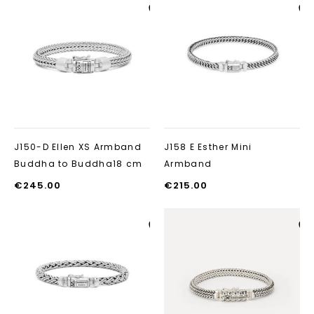
Aan verlanglijst
Aan verlanglij
toevoegen
toevoegen
J150-D Ellen XS Armband
J158 E Esther Mini
Buddha to Buddha18 cm
Armband
€
245.00
€
215.00
Aan verlanglijst
Aan verlanglij
toevoegen
toevoegen