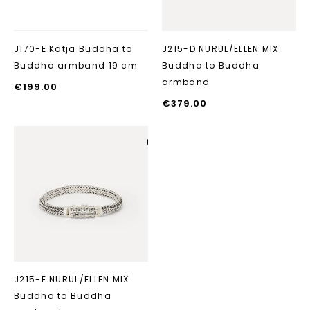
J170-E Katja Buddha to
J215-D NURUL/ELLEN MIX
Buddha armband 19 cm
Buddha to Buddha
armband
€
199.00
€
379.00
Aan verlanglijst
toevoegen
J215-E NURUL/ELLEN MIX
Buddha to Buddha