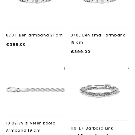
070 F Ben armband 21 cm
070E Ben small armband
19 cm
€
399.00
€
399.00
Aan verlanglijst
Aan verlanglij
toevoegen
toevoegen
10.02179 zilveren koord
116-E+ Barbara Link
Armband 19 cm