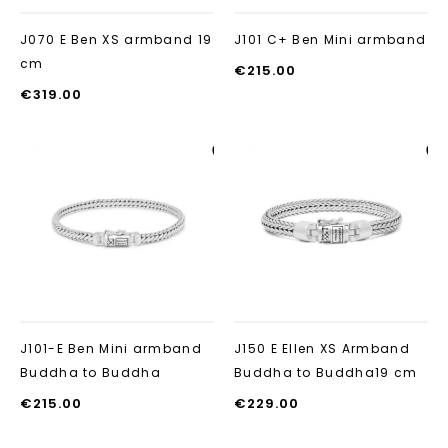
J070 E Ben XS armband 19
J101 C+ Ben Mini armband
cm
€
215.00
€
319.00
Aan verlanglijst
Aan verlanglij
toevoegen
toevoegen
J101-E Ben Mini armband
J150 E Ellen XS Armband
Buddha to Buddha
Buddha to Buddha19 cm
€
215.00
€
229.00