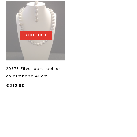
Aan verlanglijst
toevoegen
SOLD OUT
20373 Zilver parel collier
en armband 45cm
€
212.00