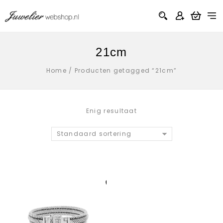
21cm
Home
/
Producten getagged “21cm”
Enig resultaat
Standaard sortering
Aan verlanglijst
toevoegen