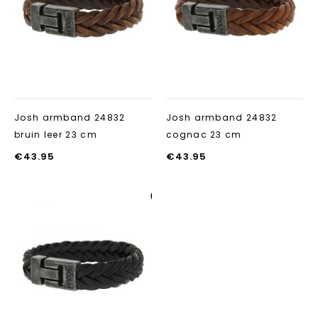
Josh armband 24832
Josh armband 24832
bruin leer 23 cm
cognac 23 cm
€
43.95
€
43.95
Aan verlanglijst
toevoegen