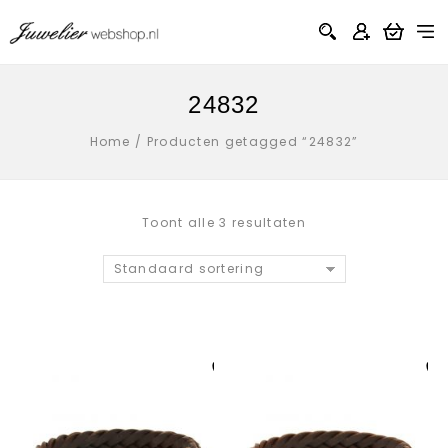
24832
Home
/
Producten getagged “24832”
Toont alle 3 resultaten
Standaard sortering
Aan verlanglijst
Aan verlanglij
toevoegen
toevoegen