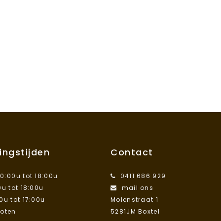
ingstijden
Contact
10:00u tot 18:00u
0411 686 929
0u tot 18:00u
mail ons
00u tot 17:00u
Molenstraat 1
loten
5281JM Boxtel