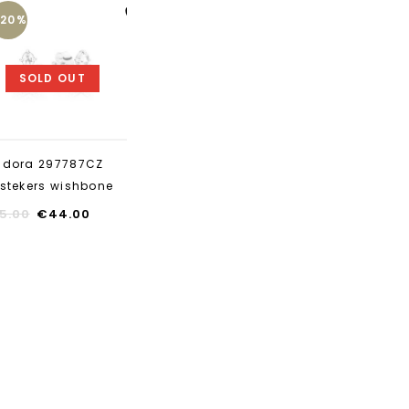
-20%
Aan verlanglijst
toevoegen
SOLD OUT
ndora 297787CZ
stekers wishbone
5.00
€
44.00