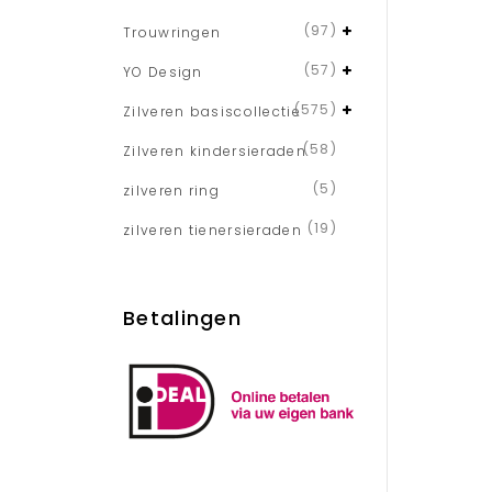
(97)
Trouwringen
(57)
YO Design
(575)
Zilveren basiscollectie
(58)
Zilveren kindersieraden
(5)
zilveren ring
(19)
zilveren tienersieraden
Betalingen