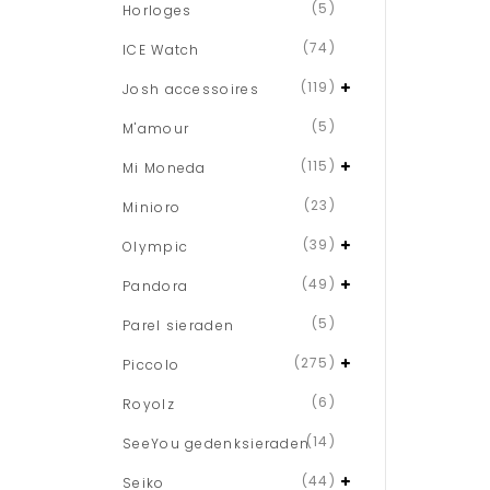
(5)
Horloges
(74)
ICE Watch
(119)
Josh accessoires
(5)
M'amour
(115)
Mi Moneda
(23)
Minioro
(39)
Olympic
(49)
Pandora
(5)
Parel sieraden
(275)
Piccolo
(6)
Royolz
(14)
SeeYou gedenksieraden
(44)
Seiko