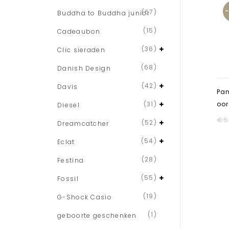
(67)
Buddha to Buddha junior
(15)
Cadeaubon
(36)
Clic sieraden
(68)
Danish Design
(42)
Davis
Pa
(31)
oor
Diesel
€
5
(52)
Dreamcatcher
(54)
Eclat
(28)
Festina
(55)
Fossil
(19)
G-Shock Casio
(1)
geboorte geschenken