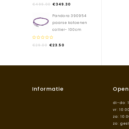
0
€
499.00
€
349.30
out
of
Pandora 390954
5
paarse katoenen
collier- 100cm
0
€
29.00
€
23.50
out
of
5
Informatie
Open
di-do: 
vr: 10:0
za: 10:
zo: ges