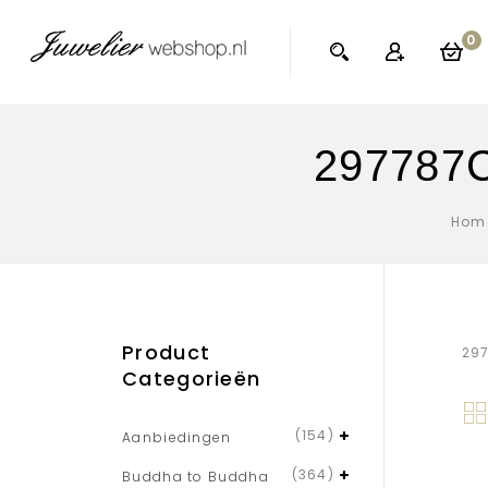
0
297787C
Hom
Product
297
Categorieën
(154)
Aanbiedingen
(364)
Buddha to Buddha