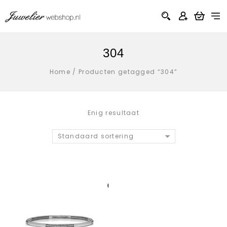
304
Home
/
Producten getagged “304”
Enig resultaat
Standaard sortering
Aan verlanglijst
toevoegen