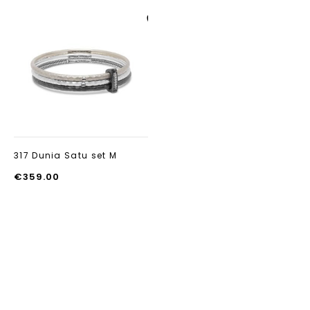
Aan verlanglijst
toevoegen
317 Dunia Satu set M
€
359.00