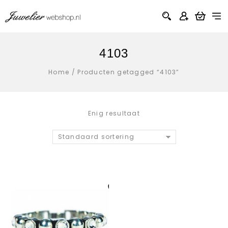
4103
Home
/
Producten getagged “4103”
Enig resultaat
Standaard sortering
Aan verlanglijst
toevoegen