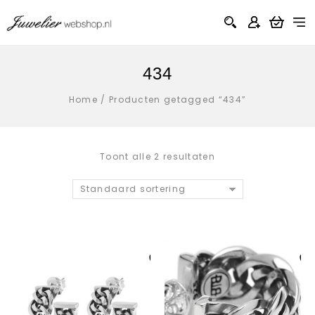
434
Home
/
Producten getagged “434”
Toont alle 2 resultaten
Standaard sortering
Aan verlanglijst
Aan verlanglij
toevoegen
toevoegen