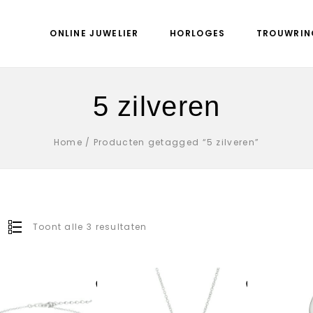
ONLINE JUWELIER
HORLOGES
TROUWRIN
5 zilveren
Home
/
Producten getagged “5 zilveren”
Toont alle 3 resultaten
Aan verlanglijst
Aan verlanglijst