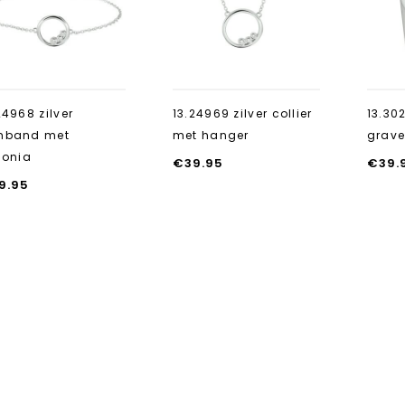
toevoegen
toevoegen
24968 zilver
13.24969 zilver collier
13.302
mband met
met hanger
grave
conia
€
39.95
€
39.
9.95