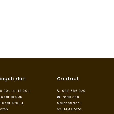
ingstijden
Contact
10:00u tot 18:00u
0411 686 929
0u tot 18:00u
mail ons
00u tot 17:00u
Molenstraat 1
loten
5281JM Boxtel