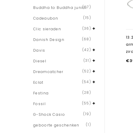
(67)
Buddha to Buddha junior
(15)
Cadeaubon
(36)
Clic sieraden
13.
(68)
Danish Design
ar
(42)
Davis
zir
(31)
€
3
Diesel
(52)
Dreamcatcher
(54)
Eclat
(28)
Festina
(55)
Fossil
(19)
G-Shock Casio
(1)
geboorte geschenken