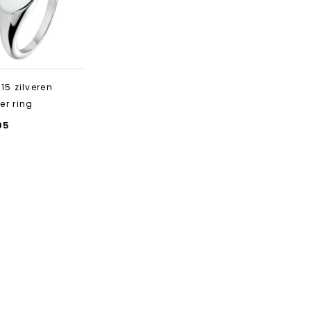
toevoegen
15 zilveren
er ring
95