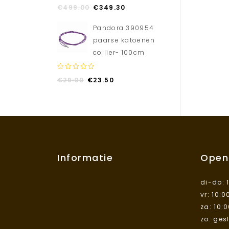
0
€
499.00
€
349.30
out
of
Pandora 390954
5
paarse katoenen
collier- 100cm
0
€
29.00
€
23.50
out
of
5
Informatie
Open
di-do: 
vr: 10:0
za: 10:
zo: ges