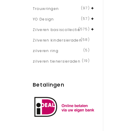
(97)
Trouwringen
(57)
YO Design
(575)
Zilveren basiscollectie
(58)
Zilveren kindersieraden
(5)
zilveren ring
(19)
zilveren tienersieraden
Betalingen