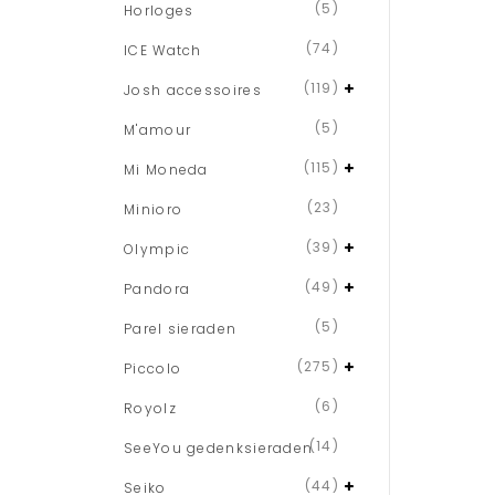
(5)
Horloges
(74)
ICE Watch
(119)
Josh accessoires
(5)
M'amour
(115)
Mi Moneda
(23)
Minioro
(39)
Olympic
(49)
Pandora
(5)
Parel sieraden
(275)
Piccolo
(6)
Royolz
(14)
SeeYou gedenksieraden
(44)
Seiko