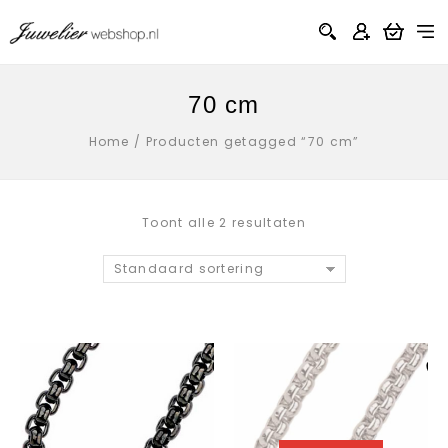
70 cm
Home
/
Producten getagged “70 cm”
Toont alle 2 resultaten
Standaard sortering
Aan verlanglijst
Aan verlanglij
toevoegen
toevoegen