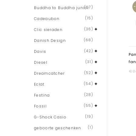
(67)
Buddha to Buddha junior
(15)
Cadeaubon
(36)
Clic sieraden
(68)
Danish Design
(42)
Davis
Pan
(31)
fan
Diesel
€
2
(52)
Dreamcatcher
(54)
Eclat
(28)
Festina
(55)
Fossil
(19)
G-Shock Casio
(1)
geboorte geschenken