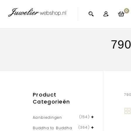
0
790
Product
790
Categorieën
(154)
Aanbiedingen
(364)
Buddha to Buddha