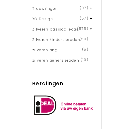
(97)
Trouwringen
(57)
YO Design
(575)
Zilveren basiscollectie
(58)
Zilveren kindersieraden
(5)
zilveren ring
(19)
zilveren tienersieraden
Betalingen