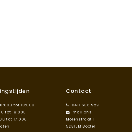
ingstijden
Contact
10:00u tot 18:00u
0411 686 929
0u tot 18:00u
mail ons
00u tot 17:00u
Molenstraat 1
loten
5281JM Boxtel