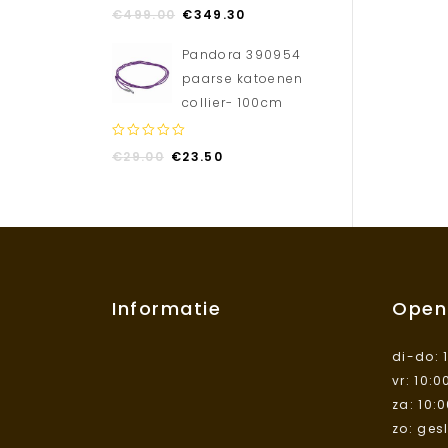
0
€
499.00
€
349.30
out
of
Pandora 390954
5
paarse katoenen
collier- 100cm
0
€
29.00
€
23.50
out
of
5
Informatie
Open
di-do: 
vr: 10:0
za: 10:
zo: ges