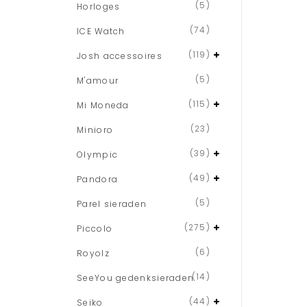
(5)
Horloges
(74)
ICE Watch
(119)
Josh accessoires
(5)
M'amour
(115)
Mi Moneda
(23)
Minioro
(39)
Olympic
(49)
Pandora
(5)
Parel sieraden
(275)
Piccolo
(6)
Royolz
(14)
SeeYou gedenksieraden
(44)
Seiko