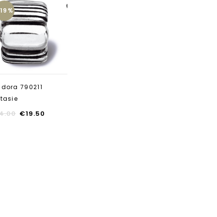
-19%
Aan verlanglijst
toevoegen
dora 790211
tasie
4.00
€
19.50