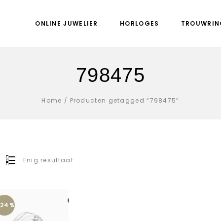
ONLINE JUWELIER
HORLOGES
TROUWRIN
798475
Home
/
Producten getagged “798475”
Enig resultaat
-24%
Aan verlanglijst