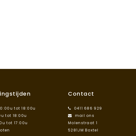
ingstijden
Contact
10:00u tot 18:00u
0411 686 929
0u tot 18:00u
mail ons
00u tot 17:00u
Molenstraat 1
loten
5281JM Boxtel