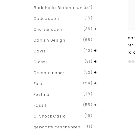
(67)
Buddha to Buddha junior
(15)
Cadeaubon
(36)
Clic sieraden
pa
(68)
Danish Design
ref
(42)
Davis
Ici
(31)
€
3
Diesel
(52)
Dreamcatcher
(54)
Eclat
(28)
Festina
(55)
Fossil
(19)
G-Shock Casio
(1)
geboorte geschenken