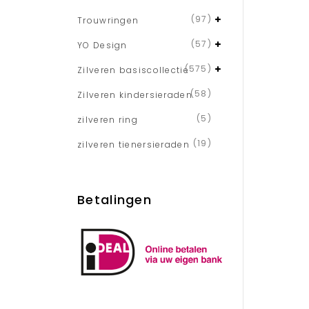
(97)
Trouwringen
(57)
YO Design
(575)
Zilveren basiscollectie
(58)
Zilveren kindersieraden
(5)
zilveren ring
(19)
zilveren tienersieraden
Betalingen