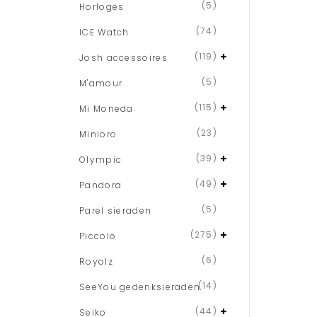
(5)
Horloges
(74)
ICE Watch
(119)
Josh accessoires
(5)
M'amour
(115)
Mi Moneda
(23)
Minioro
(39)
Olympic
(49)
Pandora
(5)
Parel sieraden
(275)
Piccolo
(6)
Royolz
(14)
SeeYou gedenksieraden
(44)
Seiko