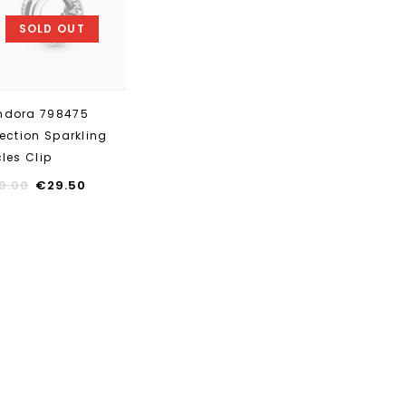
toevoegen
SOLD OUT
ndora 798475
lection Sparkling
cles Clip
9.00
€
29.50