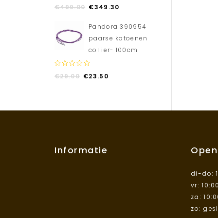
0
€
499.00
€
349.30
out
of
Pandora 390954
5
paarse katoenen
collier- 100cm
0
€
29.00
€
23.50
out
of
5
Informatie
Open
di-do: 
vr: 10:0
za: 10:
zo: ges