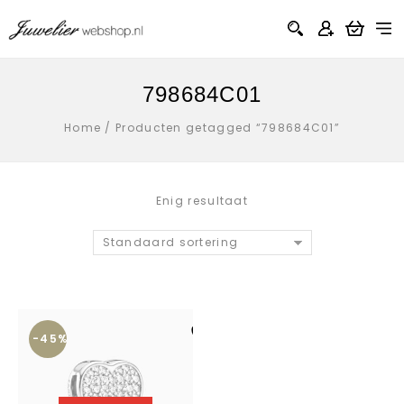
798684C01
Home
/
Producten getagged “798684C01”
Enig resultaat
Standaard sortering
-45%
Aan verlanglijst
toevoegen