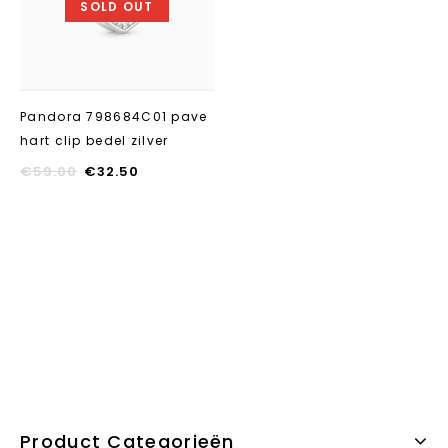
SOLD OUT
Pandora 798684C01 pave
hart clip bedel zilver
€
59.00
€
32.50
Product Categorieën