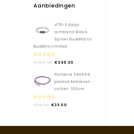
Aanbiedingen
J175-E Katja
armband Black
Spinel Buddha to
Buddha Limited
0
€
499.00
€
349.30
out
of
Pandora 390954
5
paarse katoenen
collier- 100cm
0
€
29.00
€
23.50
out
of
5