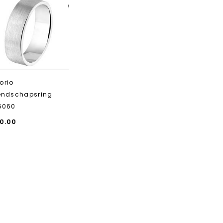
Aan verlanglijst
toevoegen
orio
iendschapsring
5060
0.00