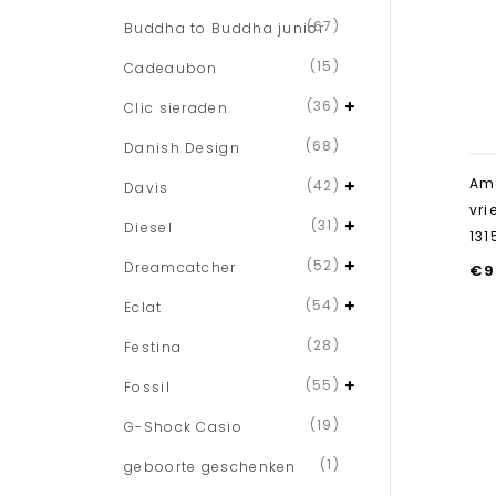
(67)
Buddha to Buddha junior
(15)
Cadeaubon
(36)
Clic sieraden
(68)
Danish Design
Am
(42)
Davis
vr
(31)
Diesel
131
(52)
Dreamcatcher
€
9
(54)
Eclat
(28)
Festina
(55)
Fossil
(19)
G-Shock Casio
(1)
geboorte geschenken