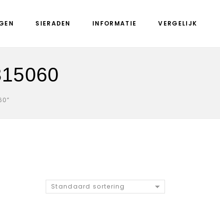
GEN
SIERADEN
INFORMATIE
VERGELIJK
315060
60”
Standaard sortering