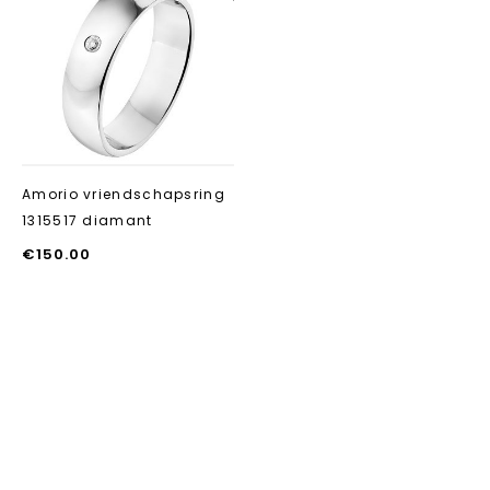
Aan verlanglijst
toevoegen
Amorio vriendschapsring
1315517 diamant
€
150.00